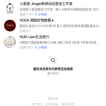
小藝室-Angel老師幼兒藝術工作室
這裡是小藝室藝術工作室，進入社群姓名暱稱請設定成 孩子名+家長稱謂+年紀 如：Amy爸爸/1y3m、小明媽咪/1y5m ❗️並觀看重要貼文！ 🎨小藝室於高雄新興區，教室包含親子共學的課程、一對一課程、寶寶課程歡迎有興趣的家長歡迎加入！ #高雄#新興區#五感課程#兒童才藝#親子共學#美術課#音樂課#鋼琴課#陪玩#共學
成員1058
5 小時前
VOVA 闆娘好物推薦✈️
歡迎大家加入VOVA社群 💌 進入請先到記事本閱讀重要貼文‼️ IG : vova.com_official FB: VOVA.com 官方Line:@781mtzid - 這裡可以一起分享穿搭心得 也能搶先得知闆娘連線代購資訊 小編們會盡量即時回覆各位的提問唷💕 .
成員617
HUO Lian生活商行
#客製化禮盒服務#進口水果 #進口零食 #批發 #零售#外送服務#全省配送
成員1052
9 小時前
還有其他眾多社群等您來探索
顯示更多
(Open
關於社群
in
(Open
(Open
(Open
用戶準則
官方部落格
規則及政策