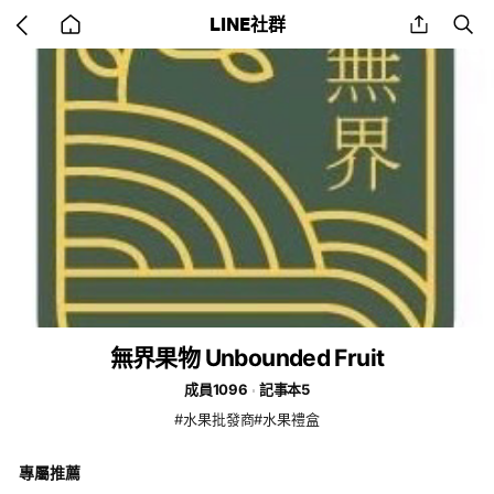
Go
share
se
LINE社群
back
to
home
無界果物 Unbounded Fruit
成員1096
記事本5
#水果批發商#水果禮盒
專屬推薦