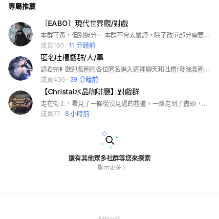
專屬推薦
「噹———噹———」 下課鐘聲響起，沉靜的教室瞬間熱鬧起
來。笑聲與交談聲填滿整個走廊，幾道熟悉的身影催促著一起離
開。 夕陽映在地板上，腳步聲交錯著向社團教室走去。 「快來
〔EABO〕現代世界觀/對戲
快來！就差你了！」 ——————————————— 歡迎各
本群可黃，但別過分。 本群不會太嚴謹，除了改單部分需要注意。 這邊是對戲聊天群，而不是屁孩來吵架的。 如果不會遵守群規或者來鬧事的，請不要申請，因為白癡會讓人頭痛。 還有進來一律先填單，若不遵守，一律送出。 感謝配合的。 這邊歡迎您。 ———————————— #對戲#聊天#EABO#現代
位來到凌兮學院！ 在這裡，你可以自由自在的聊天、對戲。 希
望各位可以遵守群規，歡迎你的加入。（鞠躬） #對戲 #聊天 #
成員186
11 分鐘前
學院 #寫文
匿名吐槽戲群/人/事
請看完⬇️ 歡迎戲圈的各位匿名進入這裡聊天和吐槽/發洩戲圈中的不愉快 薄荷公平公正，犯群規一律黑屋，請放心加入
成員436
39 分鐘前
【Christal水晶咖啡廳】對戲群
走在街上，看見了一條從沒見過的巷道。一路走到了盡頭，一間似乎沒看過的一間咖啡店出現在眼前，招牌寫著“Christal”。 懷著好奇的心情，你伸手推開了門。 初創：2025/01/25 #對戲#聊天#原創
成員77
8 小時前
還有其他眾多社群等您來探索
顯示更多