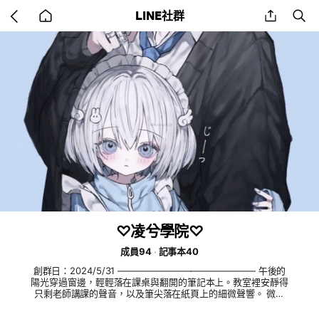
Go
share
se
LINE社群
back
to
home
♡凌兮學院♡
成員94
記事本40
創群日：2024/5/31 ——————————————— 午後的
陽光穿過窗邊，輕輕落在課桌與翻開的筆記本上。教室裡安靜得
只剩老師講課的聲音，以及筆尖落在紙頁上的細微聲響。 微風
吹動窗簾，連空氣都帶著暖洋洋的倦意。有人望向窗外搖曳的樹
影，有人低頭抄寫重點，平凡的時光被陽光拉得格外漫長。