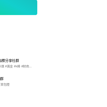
指標分享社群
#免費一對一教學 #外匯 #黃金 #k棒 #財商配置分享
流群
下買包煙