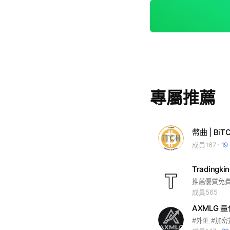
專屬推薦
幣曲 | BiT
成員167
1
Trading
成員565
AXMLG 
#外匯 #加密