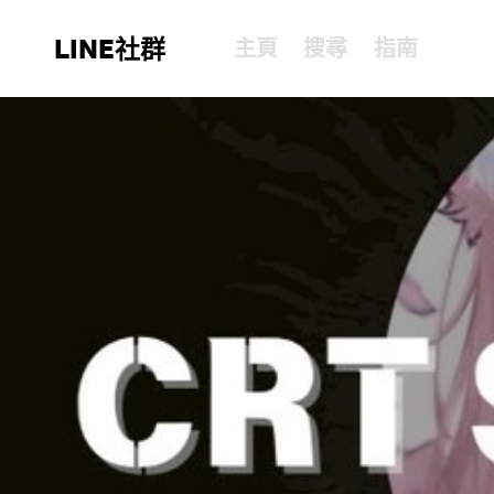
LINE社群
主頁
搜尋
指南