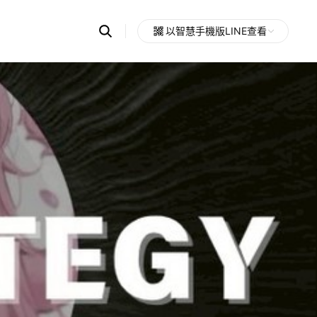
Search
以智慧手機版LINE查看
OpenChats
Open
or
search
messages
area