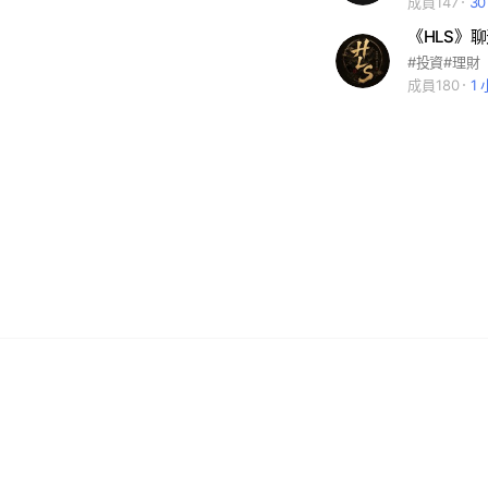
成員147
3
《HLS》
#投資#理財
成員180
1