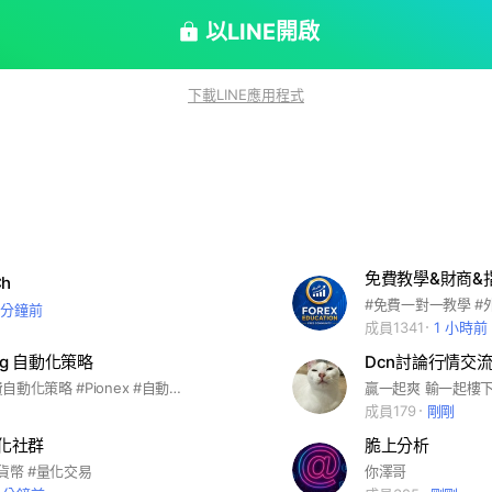
以LINE開啟
下載LINE應用程式
免費教學&財商&
Ch
9 分鐘前
成員1341
1 小時前
king 自動化策略
Dcn討論行情交
推薦優質免費自動化策略 #Pionex #自動化策略 #TradingView
贏一起爽 輸一起樓
成員179
剛剛
量化社群
脆上分析
貨幣 #量化交易
你澤哥