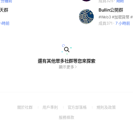
0 分鐘前
成員325
剛剛
聊天群
Bullin公開群
#Web3 #加密貨幣 
 小時前
成員371
7 小時前
還有其他眾多社群等您來探索
顯示更多
(Open
(Open
(Open
(Open
關於社群
用戶準則
官方部落格
規則及政策
in
in
in
in
(Open
服務條款
a
a
a
a
in
new
new
new
new
a
window)
window)
window)
window)