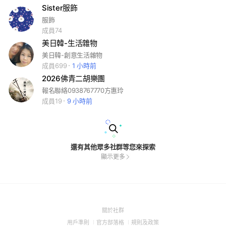
Sister服飾
服飾
成員74
美日韓-生活雜物
美日韓-創意生活雜物
成員699
1 小時前
2026佛青二胡樂團
報名聯絡0938767770方惠玲
成員19
9 小時前
還有其他眾多社群等您來探索
顯示更多
(Open
關於社群
in
(Open
(Open
(Open
用戶準則
官方部落格
規則及政策