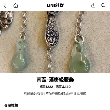
Go
share
se
LINE社群
back
to
home
南區-漢唐緣服飾
成員1222
記事本140
#漢唐緣#復古#時尚#服飾#飾品#中國風服飾
專屬推薦