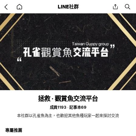
Go
share
se
LINE社群
back
to
home
拯救 · 觀賞魚交流平台
成員1193
記事本69
本社群以孔雀魚為主，也歡迎其他魚種玩家一起來探討交流
專屬推薦