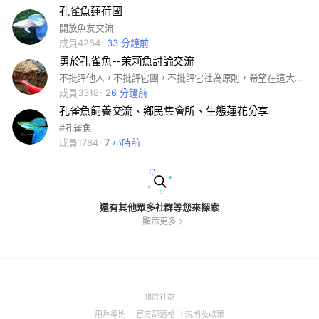
孔雀魚蓮荷國
開放魚友交流
成員4284
33 分鐘前
勇於孔雀魚--茉莉魚討論交流
不批評他人，不批評它團，不批評它社為原則，希望在這大家互相交流討論，互相尊重他人，
成員3318
26 分鐘前
孔雀魚飼養交流、鄉民集會所、生態蓮花分享
#孔雀魚
成員1784
7 小時前
還有其他眾多社群等您來探索
顯示更多
(Open
關於社群
in
(Open
(Open
(Open
用戶準則
官方部落格
規則及政策