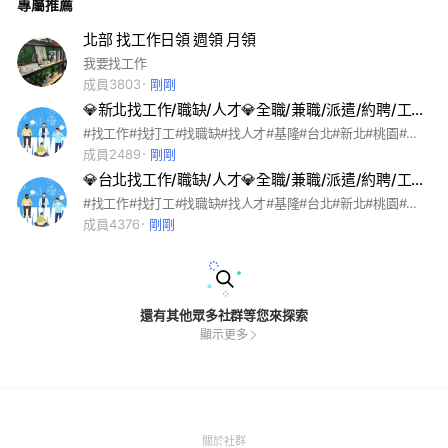
專屬推薦
北部 找工作日領 週領 月領
我要找工作
成員3803
剛剛
💎新北找工作/職缺/人才💎全職/兼職/派遣/約聘/工讀/實習/打工/外包/家教/義工/志工/社工
#找工作#找打工#找職缺#找人才#基隆#台北#新北#桃園#新竹#苗栗#台中#彰化#雲林#嘉義#台南#高雄#屏東#台東#花蓮#宜蘭#金門#澎湖#馬祖#南投#求職#進修#住家#遠端#出差#外派#日領#週領#月領#預支#現金#匯款#電商#團購#星座#交友#心情#遊戲#學習#政治#軟體#設計#程式#餐飲#陪玩#陪讀#保母#家庭#語言#斜槓#創業#夥伴#外送#外賣#代工#聊天#商業#美食#興趣#電影#免費#專長#專業#技能#動漫#動畫#漫畫#繪圖#賺錢#投資#生活#音樂#樂器#運動#健身#旅遊#人力#大學#上班#宣傳社群#刊登廣告#疫情#疫苗#直播#金融#親子#美容#美髮#美甲#美妝#清潔工#臨時工#搬運工#粗工
成員2489
剛剛
💎台北找工作/職缺/人才💎全職/兼職/派遣/約聘/工讀/實習/打工/外包/家教/義工/志工/社工
#找工作#找打工#找職缺#找人才#基隆#台北#新北#桃園#新竹#苗栗#台中#彰化#雲林#嘉義#台南#高雄#屏東#台東#花蓮#宜蘭#金門#澎湖#馬祖#南投#求職#進修#住家#遠端#出差#外派#日領#週領#月領#預支#現金#匯款#電商#團購#星座#交友#心情#遊戲#學習#政治#軟體#設計#程式#餐飲#陪玩#陪讀#保母#家庭#語言#斜槓#創業#夥伴#外送#外賣#代工#聊天#商業#美食#興趣#電影#免費#專長#專業#技能#動漫#動畫#漫畫#繪圖#賺錢#投資#生活#音樂#樂器#運動#健身#旅遊#人力#大學#上班#宣傳社群#刊登廣告#疫情#疫苗#直播#金融#親子#美容#美髮#美甲#美妝#清潔工#臨時工#搬運工#粗工
成員4376
剛剛
還有其他眾多社群等您來探索
顯示更多
(Open
關於社群