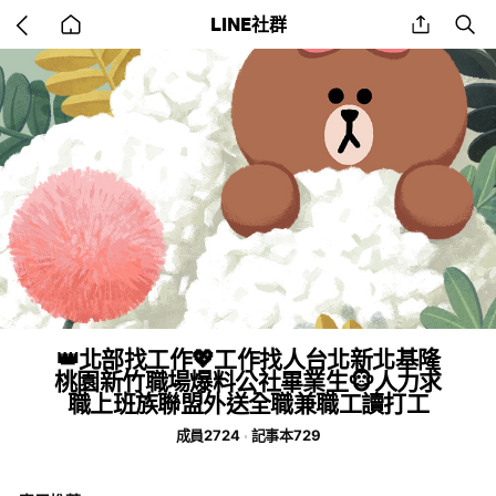
Go
share
se
LINE社群
back
to
home
👑北部找工作💖工作找人台北新北基隆
桃園新竹職場爆料公社畢業生🐵人力求
職上班族聯盟外送全職兼職工讀打工
成員2724
記事本729