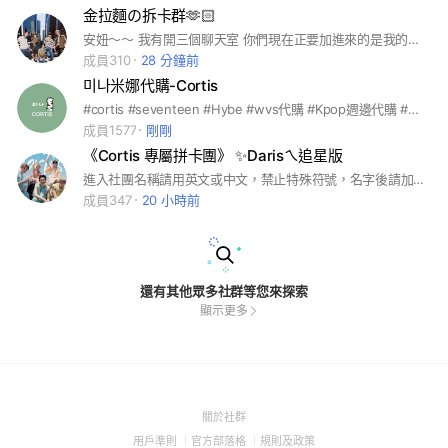
金拉麵の拆卡群🫶🏻
安妞～～ 我有開三個聊天室 你們現在正要加進來的是我的拆卡群 再來你們點開聊天室列表會有 聊天群跟拆卡群 歡迎大家進去交流～
成員310
28 分鐘前
미나米娜代購-Cortis
#cortis #seventeen #Hybe #wvs代購 #Kpop週邊代購 #只有匯款/無卡 #沒有貨付 歡迎來到미나代購～ 不是最便宜的 但是人很好 （要卷便宜請另尋他家👀） 🐯韓國品牌 🐯K-POP週邊 目前主要團務是Cortis 其他藝人團體也都可以代購 韓通/日通/美通/中通 有需求都會盡量滿足！ 不定時辦抽獎 也可追蹤IG: yyhsvt 看到貨實拍 商品會更新在社群記事本 加入後請先閱讀記事本重要貼文內容
成員1577
剛剛
《Cortis 專屬拼卡團》 ✨Darisㄟ追星版
進入社團名稱請用英文或中文，禁止特殊符號，名字後請加入自擔的符號（🦅凡🐷訓🐕‍🦺馬🦊嚴🐶安😍團粉）
成員347
20 小時前
還有其他眾多社群等您來探索
顯示更多
(Open
關於社群
in
(Open
(Open
(Open
用戶準則
官方部落格
規則及政策