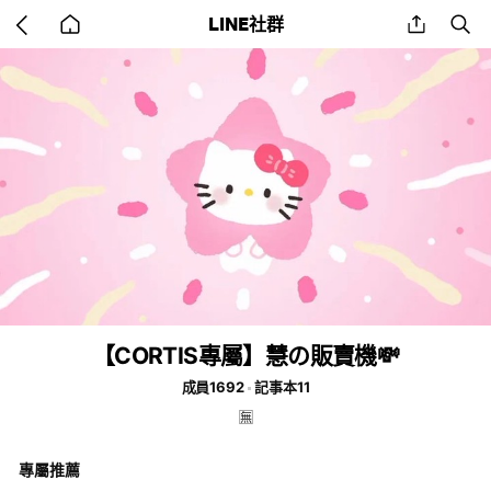
Go
share
se
LINE社群
back
to
home
【CORTIS專屬】慧の販賣機💸
成員1692
記事本11
🈚️
專屬推薦