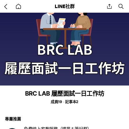
Go
share
se
LINE社群
back
to
home
BRC LAB 履歷面試一日工作坊
成員19
記事本2
專屬推薦
免費線上家教服務（課業＆筆記群）