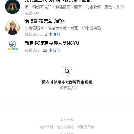
每一科都可以問，包括健康、體育、心靈輔導、家政、升學問題或者生活方面的問題都可以提出來＃家教＃免費＃任何問題
成員794
演唱會 搶票互助群🥳
想看演唱會，搶票大作戰，大家一起來找票🥰
成員2066
2 小時前
報告!!我來自嘉義大學NCYU
成員930
22 小時前
還有其他眾多社群等您來探索
顯示更多
(Open
關於社群
in
(Open
(Open
(Open
用戶準則
官方部落格
規則及政策
a
in
in
in