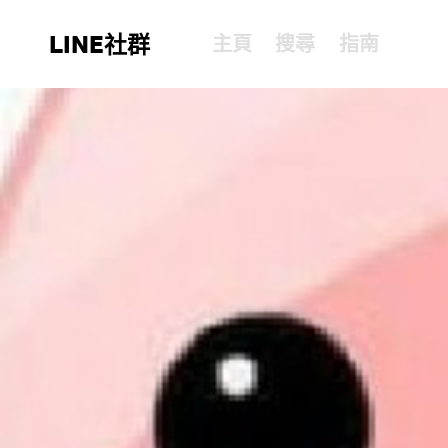
LINE社群
主頁
搜尋
指南