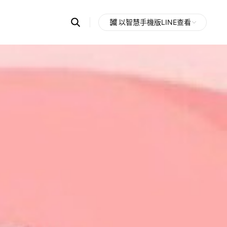
Search
以智慧手機版LINE查看
OpenChats
Open
or
search
messages
area