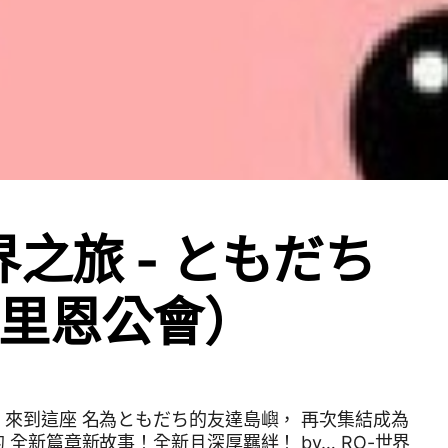
界之旅 - ともだち
里恩公會）
來到這座 名為ともだち的友達島嶼， 再次集結成為
篇章新故事！全新且深厚羈絆！ by… RO-世界