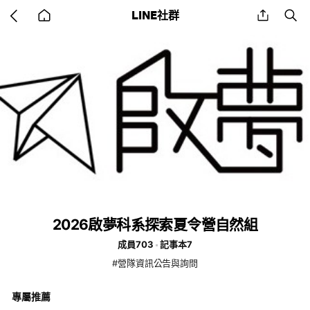
Go
share
se
LINE社群
back
to
home
2026啟夢科系探索夏令營自然組
成員703
記事本7
#營隊資訊公告與詢問
專屬推薦