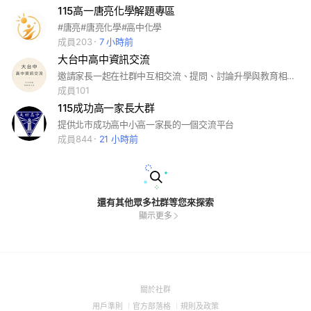
115高一唐亮化學解題專區
#唐亮#唐亮化學#高中化學
成員203
7 小時前
大台中高中資訊交流
邀請家長一起在社群中互相交流、提問、討論升學與教育相關議題
成員101
115成功高一家長大群
提供北市成功高中小高一家長的一個交流平台
成員844
21 小時前
還有其他眾多社群等您來探索
顯示更多
(Open
關於社群
in
(Open
(Open
(Open
用戶準則
官方部落格
規則及政策