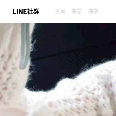
LINE社群
主頁
搜尋
指南