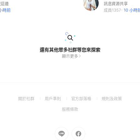
在這邊
訊息資源共享
 小時前
成員1357
10 小時
還有其他眾多社群等您來探索
顯示更多
(Open
(Open
(Open
(Open
關於社群
用戶準則
官方部落格
規則及政策
in
in
in
in
(Open
服務條款
a
a
a
a
in
new
new
new
new
a
window)
window)
window)
window)
new
Go
Go
window)
to
to