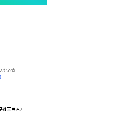
天好心情
前
高雄三民區）
前