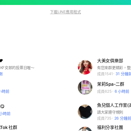
下載LINE應用程式
️
大美女俱樂部
1是JKF女郎的投票日喔～
有您來群更精彩，整
剛
成員1541
31 分鐘
茉莉Spa-二群
 小時前
成員625
6 小時前
魚兒個人工作室(
😋
請大家遵守規則
 小時前
成員735
26 分鐘
kTok 社群
福利分享社團