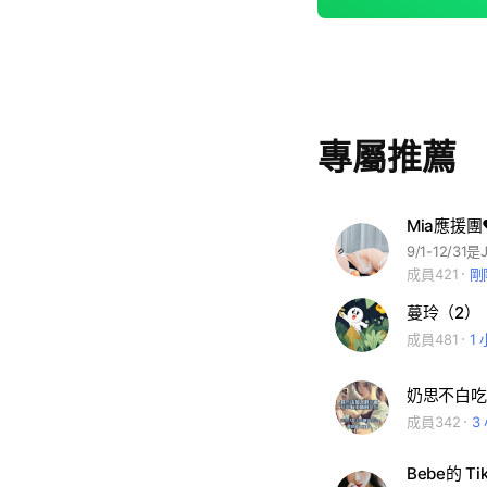
專屬推薦
Mia應援團❤
9/1-12/3
成員421
剛
蔓玲（2）
成員481
1
奶思不白吃
成員342
3
Bebe的 Ti