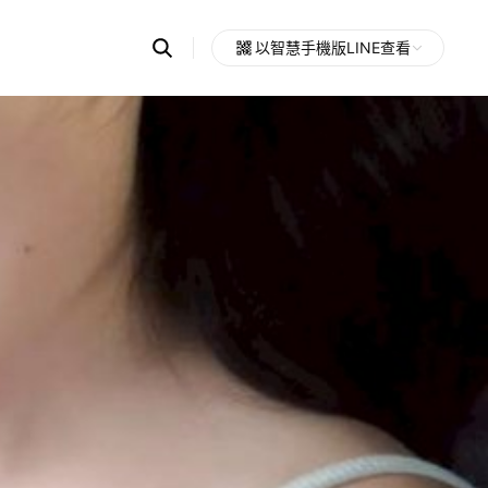
Search
以智慧手機版LINE查看
OpenChats
Open
or
search
messages
area