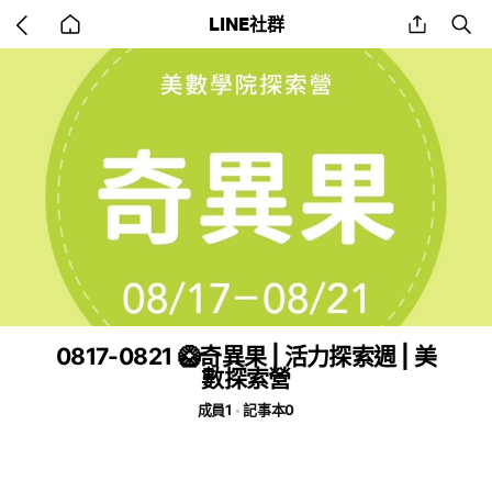
Go
share
se
LINE社群
back
to
home
0817-0821 🥝奇異果 | 活力探索週 | 美
數探索營
成員1
記事本0