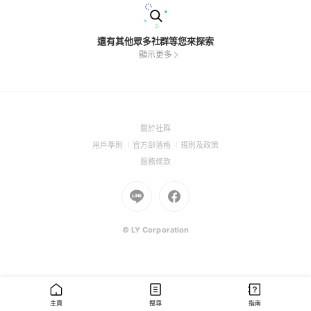
還有其他眾多社群等您來探索
顯示更多
(Open
關於社群
in
(Open
(Open
(Open
用戶準則
官方部落格
規則及政策
a
in
in
in
(Open
服務條款
new
a
a
a
in
window)
new
Go
new
Go
new
a
window)
to
window)
to
window)
new
Line
Facebook
window)
(Open
(Open
© LY Corporation
in
in
a
a
new
new
window)
window)
主頁
搜尋
指南