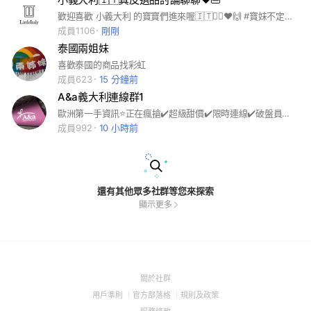
歡迎喜歡 小義大利 的寶寶們進來喔🇮🇹👯‍♀️❤️🙌 #寶妹不定時丟新品甜品孤品嘿嘿 #JC買手開放許願的小天地 小義大利社群小規則👍 1. 不吵架，一起擁抱美包🥰 2. 不開放商業行為，揪團等等先問寶妹 3. 整單棄標不買2次以上踢群 4. 限定有購買過的寶寶加入 5. 顯示名稱請改為寶妹認得出來的名稱喔～
成員1106
剛剛
泰國兩姐妹
喜歡泰國的商品找彩虹
成員623
15 分鐘前
A&a義大利連線群1
歐洲第一手資訊⭐️正在瘋搶✔️超級甜價✔️限時連線✔️破盤員購➡️突破厭煩的FB觸及率，所有零時差的時尚資訊，絕不漏接‼️
成員992
10 小時前
還有其他眾多社群等您來探索
顯示更多
(Open
關於社群
in
(Open
(Open
(Open
用戶準則
官方部落格
規則及政策
a
in
in
in