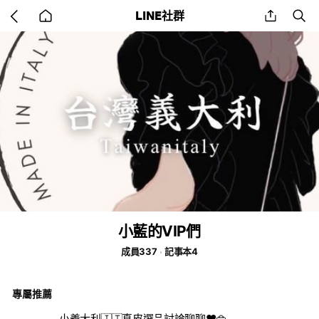
Go
share
se
LINE社群
back
to
home
小藍的VIP們
成員337
記事本4
專屬推薦
小義大利🇮🇹真皮選品討論聊聊❤️👜