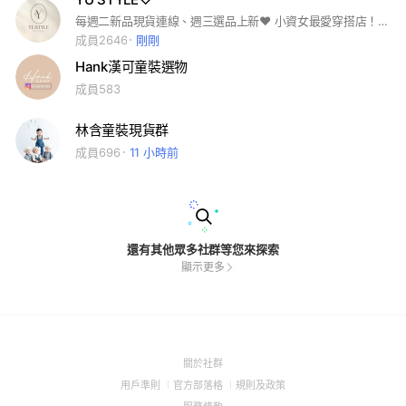
每週二新品現貨連線、週三選品上新♥︎ 小資女最愛穿搭店！每天都想穿的質感女裝 高CP值選品、百搭高質感 S-XL尺寸 現貨當週速速出貨🚚 服飾、包包、飾品都有賣
成員2646
剛剛
Hank漢可童裝選物
成員583
林含童裝現貨群
成員696
11 小時前
還有其他眾多社群等您來探索
顯示更多
(Open
關於社群
in
(Open
(Open
(Open
用戶準則
官方部落格
規則及政策
a
in
in
in