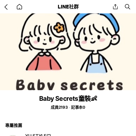
Go
share
se
LINE社群
back
to
home
Baby Secrets童裝👶
成員2193
記事本0
專屬推薦
YU STYLE♡