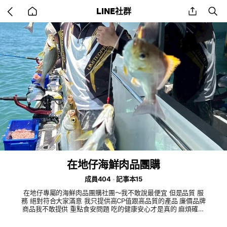
Go
share
se
LINE社群
back
to
home
在地仔海鮮肉品團購
成員404
記事本15
在地仔專屬的海鮮肉品團購社團～我不敢說最便宜 但是品質 服
務 絕對符合大家滿意 我只提供高CP值跟高品質的產品 廉價品牌
商品我不敢提供 重點食安問題 吃的健康安心才是真的 麻煩確實
回答問題後我會核准唷 為了更好的社團品質 謝謝各位