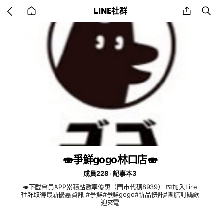
Go
share
se
LINE社群
back
to
home
🍣爭鮮gogo林口店🍣
成員228
記事本3
🍣下載會員APP累積點數享優惠（門市代碼8939） 🍱加入Line
社群取得最新優惠資訊 #爭鮮#爭鮮gogo#新品快訊#團膳訂購歡
迎來電