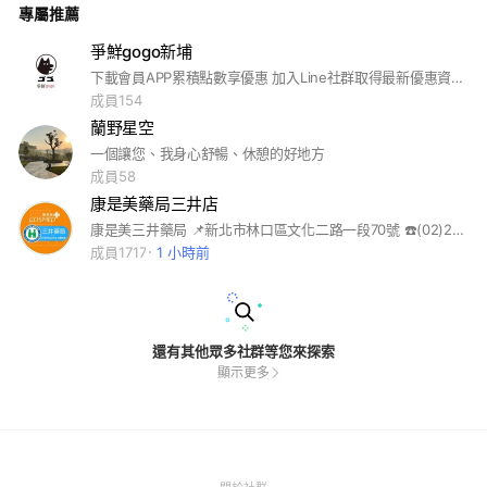
專屬推薦
爭鮮gogo新埔
下載會員APP累積點數享優惠 加入Line社群取得最新優惠資訊！ #爭鮮#爭鮮gogo#壽司#單店優惠#新品快訊#團膳訂購歡迎來電/來店洽詢
成員154
蘭野星空
一個讓您、我身心舒暢、休憩的好地方
成員58
康是美藥局三井店
康是美三井藥局 📌新北市林口區文化二路一段70號 ☎️(02)2606-8944 🕐09:00-23:00
成員1717
1 小時前
還有其他眾多社群等您來探索
顯示更多