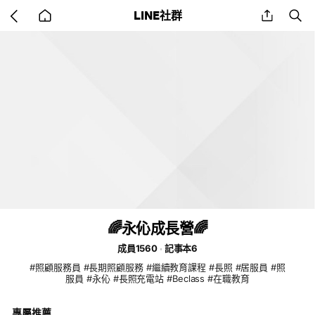
Go
share
se
LINE社群
back
to
home
🌈永伈成長營🌈
成員1560
記事本6
#照顧服務員 #長期照顧服務 #繼續教育課程 #長照 #居服員 #照
服員 #永伈 #長照充電站 #Beclass #在職教育
專屬推薦