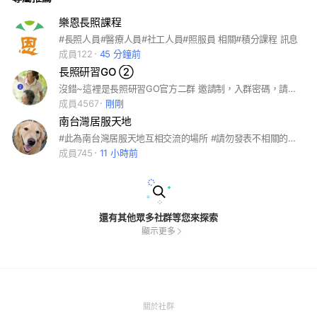
樂恩長照課程
#長照人員#醫療人員#社工人員#照服員 相關#積分課程 訊息
成員122
45 分鐘前
長照研習GO ②
沒錯~這裡是長照研習GO官方二群 邀請制，入群密碼，請洽已在群內的朋友。 台灣長照人員繼續教育學會 〡官網👉http://bit.ly/3t2GrsI 〡一群👉https://bit.ly/399InXO 這裡是所有長照夥伴的園地 歡迎大家隨時提供最新長照研習資訊 若有任何攸關長照資格認證及執業登錄的疑問 也歡迎在這裡提出噢！
成員4567
剛剛
南台灣居服天地
#此為南台灣居服天地互相交流的場所 #請勿發表不相關的資訊 #也歡迎分享給鄰近地區的伙伴來加入
成員745
11 小時前
還有其他眾多社群等您來探索
顯示更多
(Open
關於社群