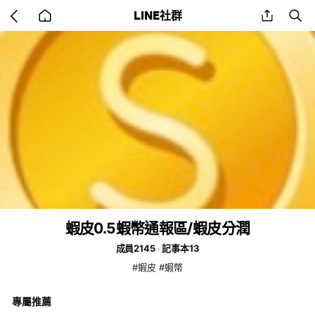
Go
share
se
LINE社群
back
to
home
蝦皮0.5蝦幣通報區/蝦皮分潤
成員2145
記事本13
#蝦皮 #蝦幣
專屬推薦