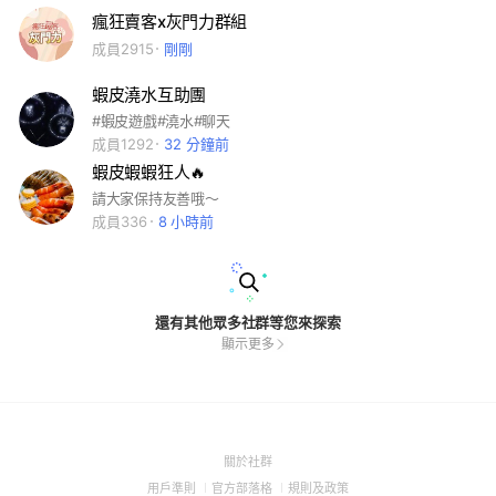
瘋狂賣客x灰門力群組
成員2915
剛剛
蝦皮澆水互助團
#蝦皮遊戲#澆水#聊天
成員1292
32 分鐘前
蝦皮蝦蝦狂人🔥
請大家保持友善哦～
成員336
8 小時前
還有其他眾多社群等您來探索
顯示更多
(Open
關於社群
in
(Open
(Open
(Open
用戶準則
官方部落格
規則及政策