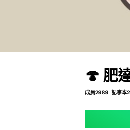
🍄 
成員2989
記事本