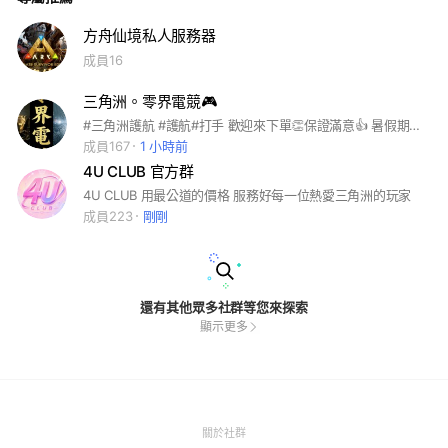
方舟仙境私人服務器
成員16
三角洲。零界電競🎮
#三角洲護航 #護航#打手 歡迎來下單👏保證滿意👍 暑假期間少少的台幣吃千萬級哈弗幣
成員167
1 小時前
4U CLUB 官方群
4U CLUB 用最公道的價格 服務好每一位熱愛三角洲的玩家
成員223
剛剛
還有其他眾多社群等您來探索
顯示更多
(Open
關於社群