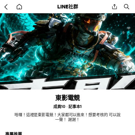
Go
share
se
LINE社群
back
to
home
東影電競
成員10
記事本1
哈囉！這裡是東影電競！大家都可以進來！想要考核的 可以說
一聲！ 謝謝！
專屬推薦