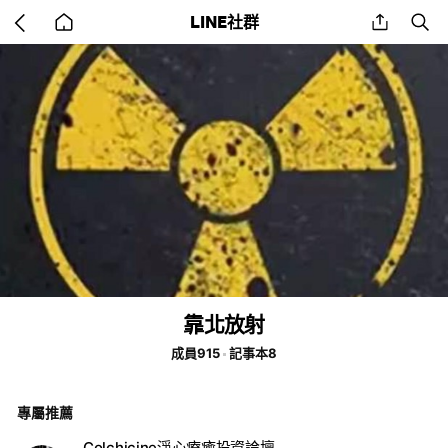
Go
share
se
LINE社群
back
to
home
靠北放射
成員915
記事本8
專屬推薦
Colchicine淨心療癒投資論壇