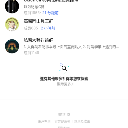
以茲紀念C神
成員1953
21 分鐘前
高醫岡山員工群
成員685
2 小時前
私醫大轉討論群
1. 入群請看記事本最上面的重要貼文 2. 討論學業上遇到的問題 3. 避免課業問題以外的閒聊
成員1149
還有其他眾多社群等您來探索
顯示更多
(Open
關於社群
in
(Open
(Open
(Open
用戶準則
官方部落格
規則及政策
a
in
in
in