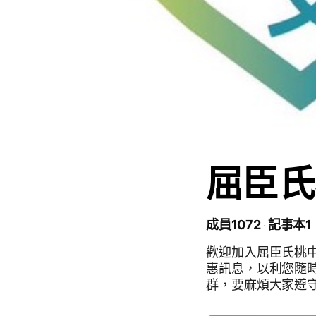
屈臣氏
成員1072
記事本1
歡迎加入屈臣氏桃中
惠訊息，以利您隨時
群，要麻煩大家遵守注意事項(版規)
「關閉提醒」 為避