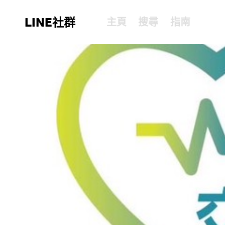
LINE社群
主頁
搜尋
指南