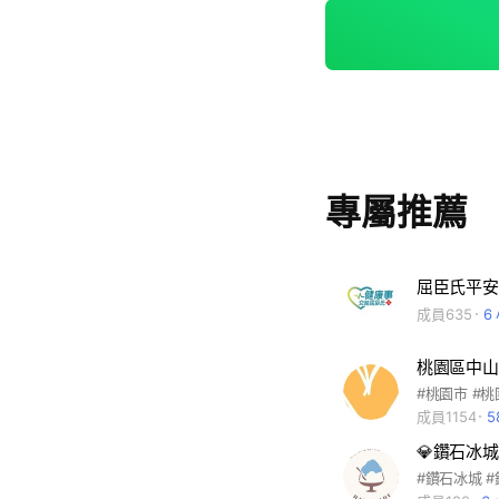
晚上xx，若於時
於服務時間內依序回覆。 2.為保障您的資訊安全，請勿
個人資訊，例如: 個
號、信用卡號等，
3.本社群不會主動
不會請您至ATM
市完成。 4.本社群為分享屈臣氏優惠活動專用，相關貼文或照片以門市相
關活動或詢問商品為
專屬推薦
要於社群內討論政
為維護其他人權益
上述所列內容之留言
意事項之使用者退出社群，謝謝大
屈臣氏平安
迎提問喔! 因小編
成員635
6
還請大家多多包涵! 門市
門市地址:屈臣氏桃
桃園區中山里
成員1154
5
💎鑽石冰城