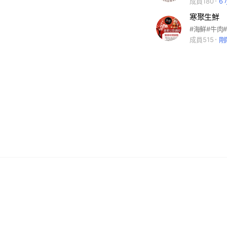
成員180
6
寒聚生鮮
成員515
剛