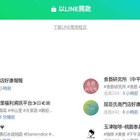
段外有任何問題，可先於社群留言，小編們看到後會盡快
於社群中透露任何
以LINE開啟
人LINE ID、姓名、電話、電子信箱、地址、會員卡
門市人員亦不會要求您提供上述訊息或任何個人資料。
下載LINE應用程式
或私下通知您進行付款、確認款項等相關交易作業，也
轉帳或進行任何操作，所有交易活動均需至屈臣氏實體門
主，請大家務必遵守LINE社群使用條款，也請留意不
治、宗教、種族、性別取向等議題，並謝絕任何廣告。
，屈臣氏有絕對權利保留備份或刪除包括但不限於含有
，並由社群管理員將違反LINE社群使用條款及上述注
家配合! 有任何商品或活動優惠訊息歡
食藝研究所（中
店好康報報
主要工作為門市服務，可能無法於第一時間回覆訊息，
 小時前
電話: 03-2201361 門市營業時間: 10:00-22:30
成員226
3 小時前
中店 屈臣氏桃中店歡迎您的加入!
福利資訊平台🫱🏻‍🫲🏼
屈臣氏南門店好
#桃園市 #桃園區 #中山里 #大家庭 #歡迎加入
成員942
8 小時前
8 分鐘前
💎
玉津咖啡-桃園泰
#鑽石冰城 #鑽石冰城桃園 #DiamondIce #Diamond冰城 #冰城 #冰品店 #泰昌三街6號
#咖啡 #美食 #下午