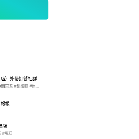
平店）外帶訂餐社群
#食藝研究所 #食藝 #關東煮 #鍋燒麵 #焦糖烤布蕾 #桃園美食 #中平店 #中平路134號
康報報
昌店
茶 #蛋糕