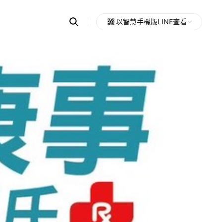
Search
以智慧手機版LINE查看
OpenChats
Open
or
search
messages
area