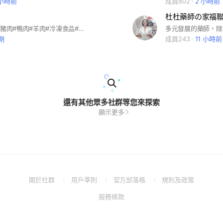
 小時前
成員802
2 小時前
杜杜藥師の家福
#海鮮#牛肉#豬肉#鴨肉#羊肉#冷凍食品#加工食品
剛
成員243
11 小時前
還有其他眾多社群等您來探索
顯示更多
(Open
(Open
(Open
(Open
關於社群
用戶準則
官方部落格
規則及政策
in
in
in
in
(Open
服務條款
a
a
a
a
in
new
new
new
new
a
window)
window)
window)
window)