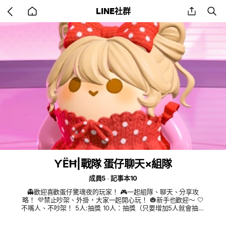
Go
share
se
LINE社群
back
to
home
ƳËĦ|戰隊 蛋仔聊天×組隊
成員5
記事本10
👻歡迎喜歡蛋仔驚魂夜的玩家！ 🎮一起組隊、聊天、分享攻
略！ 💜禁止吵架、外掛，大家一起開心玩！ 🎃新手也歡迎～ 🤍
不嘴人、不吵架！ 5人:抽獎 10人：抽獎（只要增加5人就會抽獎
喔喔～） 快來加入吧！我們等你呦～