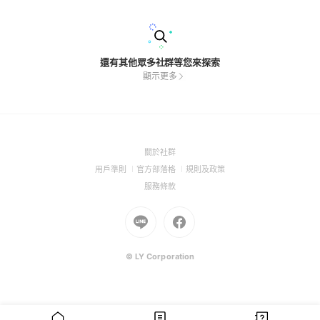
還有其他眾多社群等您來探索
顯示更多
(Open
關於社群
in
(Open
(Open
(Open
用戶準則
官方部落格
規則及政策
a
in
in
in
(Open
服務條款
new
a
a
a
in
window)
new
Go
new
Go
new
a
window)
to
window)
to
window)
new
Line
Facebook
window)
(Open
(Open
© LY Corporation
in
in
a
a
new
new
window)
window)