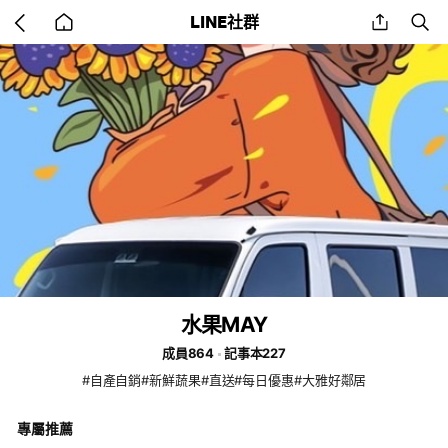
Go
share
se
LINE社群
back
to
home
水果MAY
成員864
記事本227
#自產自銷#新鮮蔬果#直送#每日優惠#大雅好鄰居
專屬推薦