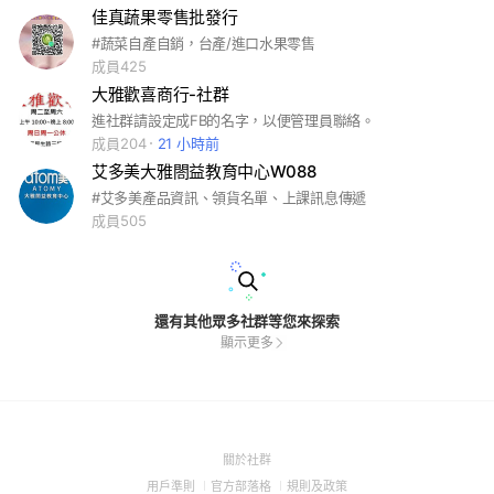
佳真蔬果零售批發行
#蔬菜自產自銷，台產/進口水果零售
成員425
大雅歡喜商行-社群
進社群請設定成FB的名字，以便管理員聯絡。
成員204
21 小時前
艾多美大雅閤益教育中心W088
#艾多美產品資訊、領貨名單、上課訊息傳遞
成員505
還有其他眾多社群等您來探索
顯示更多
(Open
關於社群
in
(Open
(Open
(Open
用戶準則
官方部落格
規則及政策