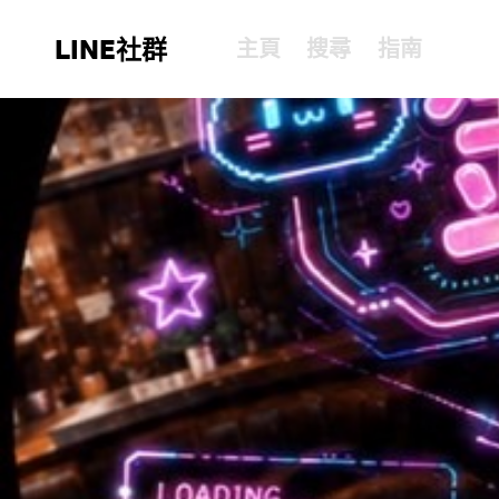
LINE社群
主頁
搜尋
指南