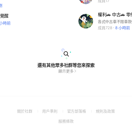
成員17
剛
權利🚗 中古🚗 
覺醒
各式中古車不限車款
 小時前
成員728
8 小時前
還有其他眾多社群等您來探索
顯示更多
(Open
(Open
(Open
(Open
關於社群
用戶準則
官方部落格
規則及政策
in
in
in
in
(Open
服務條款
a
a
a
a
in
new
new
new
new