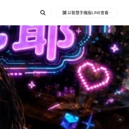
Search
以智慧手機版LINE查看
OpenChats
Open
or
search
messages
area