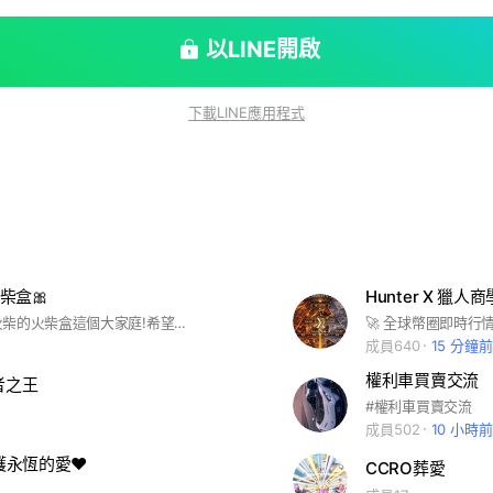
以LINE開啟
下載LINE應用程式
柴盒🎀
歡迎加入小火柴的火柴盒這個大家庭!希望大家在裡面玩的開心💖
成員640
15 分鐘前
權利車買賣交流
者之王
#權利車買賣交流
成員502
10 小時前
守護永恆的愛❤️
CCRO葬愛