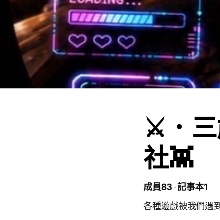
⚔️．
社👾
成員83
記事本1
各種遊戲被我們遇