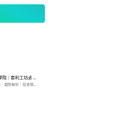
Hunter X 獵人商學院｜套利工坊💰 & 實戰策略🎯
🚀 全球幣圈即時行情、趨勢解析、投資策略全在這！ 與一群熱愛加密的夥伴，一起掌握市場脈動、分享最新資訊，別錯過任何一次獲利契機。