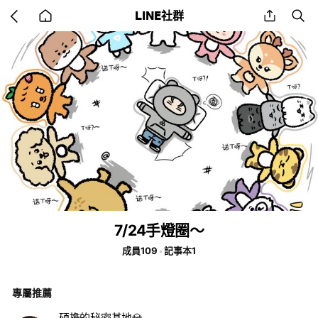
Go
share
se
LINE社群
back
to
home
7/24手燈圈～
成員109
記事本1
專屬推薦
碩擔的秘密基地💎