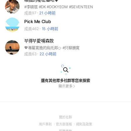
#李碩珉 #DK #DOKYEOM #SEVENTEEN
成員97
21 小時前
Pick Me Club
成員462
15 小時前
부得부愛哺森款
💖專屬寛擔的烏托邦🍊 #只聊勝寛
成員63
22 小時前
還有其他眾多社群等您來探索
顯示更多
(Open
關於社群
in
(Open
(Open
(Open
用戶準則
官方部落格
規則及政策
a
in
in
in