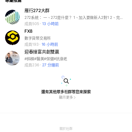
專屬推薦
雁行272大群
272系統： 一、272是什麼？ 1、加入要做新人2對1 2、完成7人小組 3、手把手教學 二、歡迎你 參與雁行272系統 請加系統網站 https://line.me/R/ti/p/@524zdthy 請勿上傳課程不相關訊息
成員505
13 小時前
FX8
數字貨幣交易所
成員193
16 小時前
迎春接富共創雙贏
#斜槓#醫美#保健#抗衰老
成員236
27 分鐘前
還有其他眾多社群等您來探索
顯示更多
(Open
關於社群