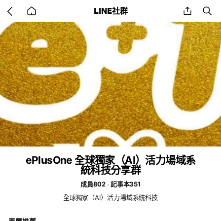
Go
share
se
LINE社群
back
to
home
ePlusOne 全球獨家（AI）活力場域系
統科技分享群
成員802
記事本351
全球獨家（AI）活力場域系統科技