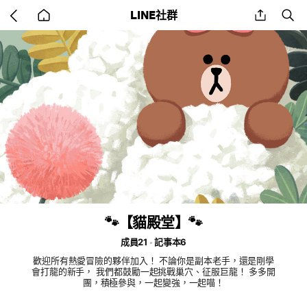
Go
share
se
LINE社群
back
to
home
🐾【貓殿堂】🐾
成員21
記事本6
歡迎所有熱愛冒險的夥伴加入！ 不論你是副本老手，還是剛學
會打龍的新手， 我們都鼓勵一起挑戰巢穴、征服巨龍！ 多多開
團，積極參與，一起變強，一起喵！