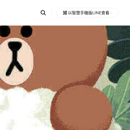
Search
以智慧手機版LINE查看
OpenChats
Open
or
search
messages
area