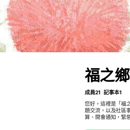
福之鄉
成員21
記事本1
您好，這裡是「福之鄉」住戶群組😊 
題交流，以及社區
算、開會通知，緊急通知） 🔸 為方便社群管理，
人」可申請加入社