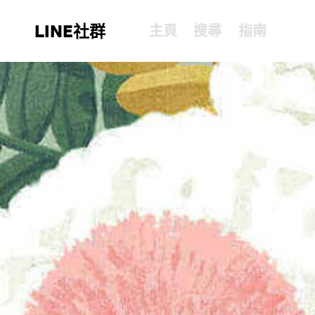
LINE社群
主頁
搜尋
指南