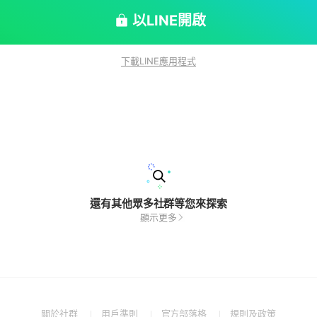
例如下： 8號7樓4-芷寧、店A-小王子
以LINE開啟
將其退出) 🔸此為line社群，住戶間保
要公告洗版，也請不要傳送早安
下載LINE應用程式
圖哦，謝謝！祝平安順心 福之鄉大廈管理委員會
還有其他眾多社群等您來探索
顯示更多
(Open
(Open
(Open
(Open
關於社群
用戶準則
官方部落格
規則及政策