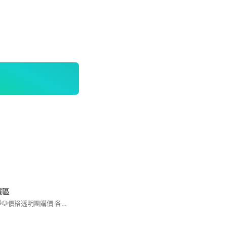
貨區
你下單我出貨 專營🐱🐶價格透明團購價 各類罐罐 飼料 保健品類 好聊好便宜社群