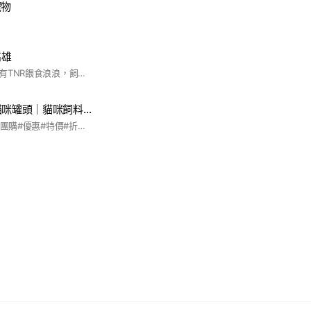
寵物
高雄
家裡有多貓，外面也有TNR餵食浪浪，飼料跟罐頭用量大😅開此社群就是希望大家都能買到比蝦皮或門市都還要優惠的團購價#貓罐頭 #貓飼料 #罐罐 #浪浪 #TNR #高雄市 #團購#省錢 #貓狗 #即期 #即期良品 #NG #貓砂 #德罐 #苓雅區
🐈今天吃什麼 ｜貓咪罐頭｜貓咪飼料｜貓咪用品｜貓咪零食｜❤️團購優惠湊團🐱
#貓 #寵物美食#寵物團購#優惠#特價#折扣 #飼料#乾糧#貓咪主食罐#主食罐#貓罐頭#狗罐頭#貓飼料#狗飼料#寵物飼料#手工零食#凍乾#貓零食#貓咪飲食#狗狗團#貓團購#老貓#幼貓 #奶貓#幼母貓#貓咪團購推薦#批發#寵物批發#寵物#貓團購推薦#寵物用品#貓咪玩具#狗玩具#玩具#養貓#第一次養貓#新手養貓#飲食開箱#貓砂#礦砂#豆腐砂#混合砂#寵物用品#團媽#貓#貓咪#室內貓#cat #陪心寵糧#陪心#汪喵星球 #Orijen#極致饗宴#法米納 #貓樂園#無敵貓糧#貓侍#奇境 #heromama #里奧納多 #心靈雞湯 #維爾滋 #ciao #阿提拉 #肉球世界#厚肉肉 #貪貪#派庫廚房#毛怪樂園 #臭味滾 #怪獸部落#踏踏寵膳#乖乖吃飯#喵洽普 #貓爾地夫 #維爾滋 #心頭肉 #木入森#太空砂 #艾德酷利 #路易貓砂 #花生砂 #台中市 #台中團購 #台中寵物店#寵物批發#撿便宜 #優惠 #倍力 #台中貓咪團購#罐頭 #飼料#愛媽 #貓咪救援#超越汪喵 #小白罐#魔力喵#葛蕾特 #K9#巔峰#英國短毛貓#英短#迷幻喵 #mjamja