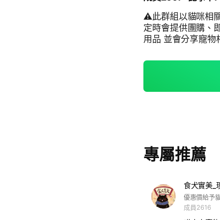
⚠️此群組以貓咪相
定時會提供團購、
用品 並會分享寵物相關開箱、寵物知識生活相關影片 🈲廣告🈲亂貼非寵
物相關文章🈲禁愛
專屬推薦
食犬實美_
成員2616