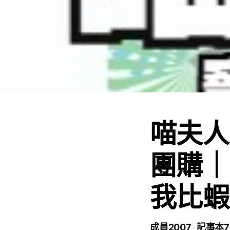
喵夫人
團購｜
我比蝦
成員2007
記事本7