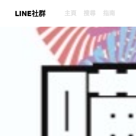
LINE社群
主頁
搜尋
指南