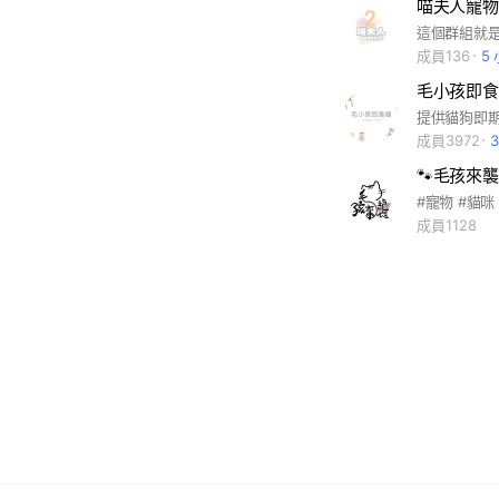
成員136
5
毛小孩即食
成員3972
成員1128