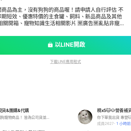
關商品為主，沒有狗狗的商品喔！請申請人自行評估 不
即期短效、優惠特價的主食罐、飼料、新品商品及其他
棄單🈲正義魔人
以LINE開啟
下載LINE應用程式
現貨&團購&代購
精x5🐱🐶營養補
優惠價給予貓狗寵物商品！ 皆為公司貨並正規開發票 🈲️宣傳廣告、不友善交流🈲️ 棄單&不取貨不要來，請勿損害他人權益，造成小店困擾🙏🏻 有任何寵物相關都可詢問，小店會儘速來為您服務😉
成員2627
1 小時前