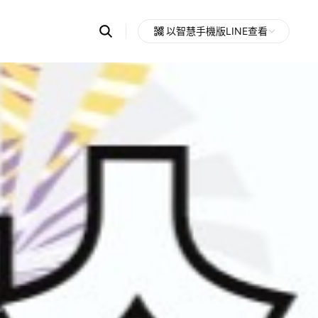
Search
以智慧手機版LINE查看
OpenChats
Open
or
search
messages
area