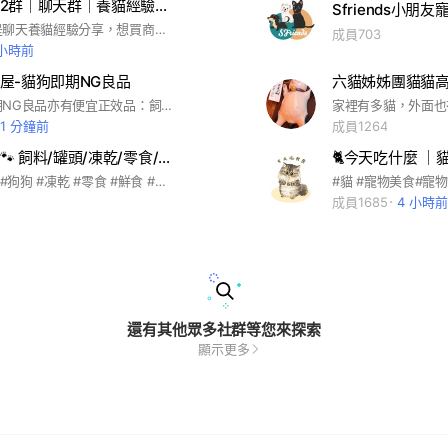
喵夫人寵物2群｜聊天群｜養貓經驗分享
Sfriends小朋友
這個群組就是聊天養貓經驗分享，想買商城商品或是請到「喵夫人寵物社群」，不接受同行、業務、詐騙進入，加入要跟喵夫人大群組一樣的id
成員703
 小時前
屋-貓狗即期NG良品
六貓姊姊團貓貓
提供貓狗即期NG良品亦有便宜正效品：飼料貓砂罐頭零食營養品 高雄有實體門市谷歌地圖搜：毛小孩即食屋 購買皆有發票
31 分鐘前
成員1264
🐾毛孩來襲🐾 飼料/罐頭/凍乾/零食/鮮食/用品/正效/即期 寵物
#寵物 #貓咪 #狗狗 #凍乾 #零食 #鮮食 #用品 #團購 #飼料 #罐頭 #即期 #便宜
成員1685
4 小時前
還有其他眾多社群等您來探索
顯示更多