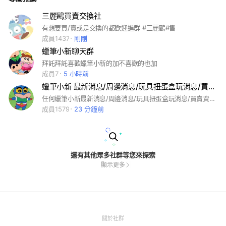
三麗鷗買賣交換社
有想要買/賣或是交換的都歡迎進群 #三麗鷗#售
成員1437
剛剛
蠟筆小新聊天群
拜託拜託喜歡蠟筆小新的加不喜歡的也加
成員7
5 小時前
蠟筆小新 最新消息/周邊消息/玩具扭蛋盒玩消息/買賣資訊交流社團
任何蠟筆小新最新消息/周邊消息/玩具扭蛋盒玩消息/買賣資訊交流 #蠟筆小新 #小新 #小白 #扭蛋 #盒玩
成員1579
23 分鐘前
還有其他眾多社群等您來探索
顯示更多
(Open
關於社群