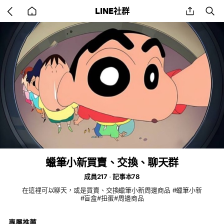
Go
share
se
LINE社群
back
to
home
蠟筆小新買賣、交換、聊天群
成員217
記事本78
在這裡可以聊天，或是買賣、交換蠟筆小新周邊商品 #蠟筆小新
#盲盒#扭蛋#周邊商品
專屬推薦