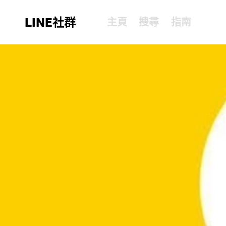
LINE社群
主頁
搜尋
指南