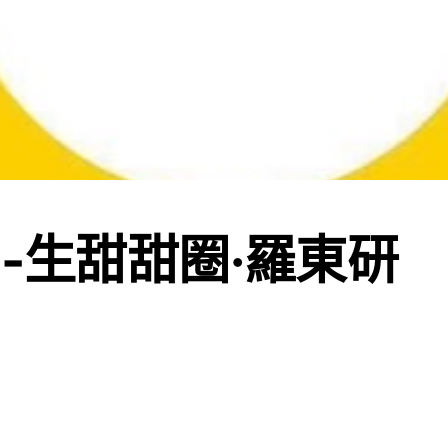
C-生甜甜圈·羅東研