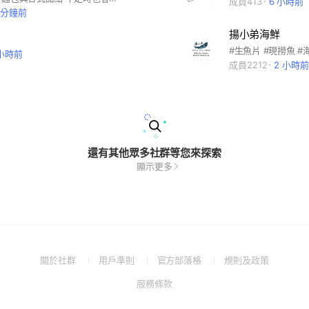
成員413
6 小時前
1 分鐘前
揚小弟海鮮
#生魚片 #現撈魚 #
 小時前
成員2212
2 小時前
還有其他眾多社群等您來探索
顯示更多
(Open
(Open
(Open
(Open
關於社群
用戶準則
官方部落格
規則及政策
in
in
in
in
(Open
服務條款
a
a
a
a
in
new
new
new
new