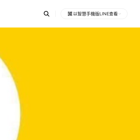
Search
以智慧手機版LINE查看
OpenChats
Open
or
search
messages
area