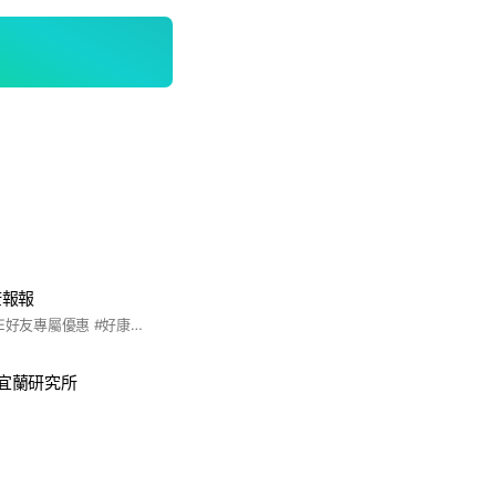
康報報
#宜蘭 #喜互惠 #LINE好友專屬優惠 #好康第一線
·宜蘭研究所