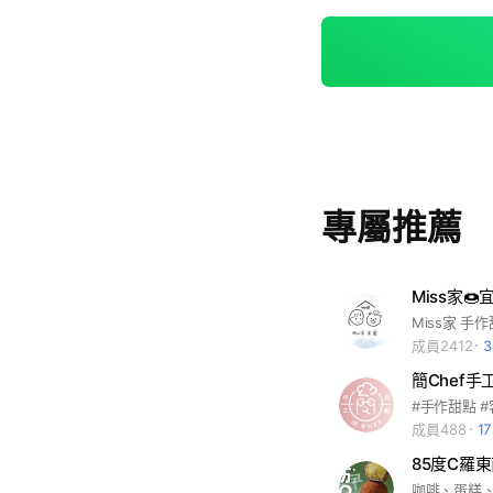
專屬推薦
Miss家🍩
Miss家 手
成員2412
簡Chef手
#手作甜點 
成員488
1
85度C羅