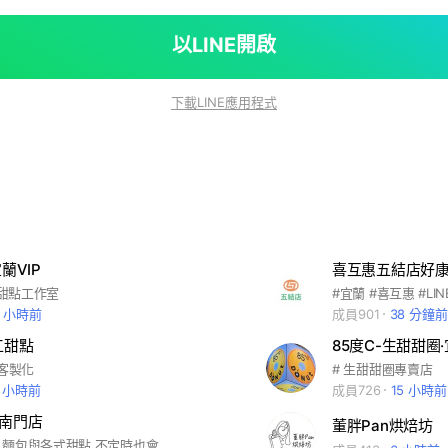
以LINE開啟
下載LINE應用程式
宜蘭VIP
喜互惠五結店好
作甜點工作室
3 小時前
成員901
38 分鐘前
工甜點
85度C-生甜甜圈
#客製化
# 生甜甜圈專賣店
7 小時前
成員726
15 小時前
東南門店
董胖Pan烘焙坊
咖啡、蛋糕、麵包與各式甜點 不定時也會有 門市限定商品與優惠活動 加入LINE社群 可以第一時間知道 ✔ 今日新鮮出爐商品 ✔ 限量蛋糕與甜點 ✔ 門市優惠資訊 歡迎加入我們 一起享受每天的小小幸福 ☕🍰