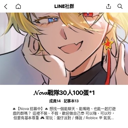
Go
share
se
LINE社群
back
to
home
𝓝𝓸𝓿𝓪戰隊30人100蛋*1
成員14
記事本13
🔥【Nova 招募中】🔥 想找一個能聊天、能嘴砲、也能一起打遊
戲的群嗎？ 這裡不裝、不假，歡迎做自己😎 可以嗨、可以吵，
但要有基本尊重 🎮 常玩：蛋仔派對 / 傳說 / Roblox 💬 氣氛：
活躍、直接、不無聊 進來先打招呼，不然我們會注意你👀 想找
同好？那就別猶豫了—— 👉 加入 Nova，一起玩🔥