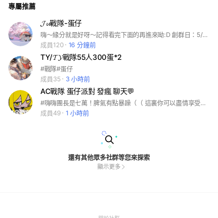
專屬推薦
𝓙𝓾戰隊-蛋仔
嗨～緣分就是好呀～記得看完下面的再進來呦:D 創群日：5/24 ～～～～～～～～～～ 福利↓ 活躍最高🟰會員*1 ------------------------- 預計抽獎： 120人抽獎 150人抽獎 170人抽獎 200人抽獎 團長心情好抽獎 生日可以跟副團要東西🤍 ～～～～～～～～～～ 希望大家可以進進看 待遇好✅ 大家都很溫柔✅ 抽獎活動多✅ 不定時抽獎✅ 有意見可以提出✅ 乞討✅ 吃瓜✅ 只要你遵守規則我們會給你一定的尊重 不遵守的話..不好說～ 心動不如行動♡ 想知道跟多的就進來一探究♡
成員120
16 分鐘前
TY/𝓣𝓨戰隊55人300蛋*2
#戰隊#蛋仔
成員35
3 小時前
AC戰隊 蛋仔派對 發瘋 聊天💬
#嗨嗨團長是七萬！脾氣有點暴躁（（ 這裏你可以盡情享受、放鬆，團長也希望大家多多發言～ 認識新朋友！也可以訴苦（不要給我裝） /處關係/玩樂/不吵架/聊天聖地 歡迎歡迎～
成員49
1 小時前
還有其他眾多社群等您來探索
顯示更多