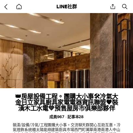
Go
share
se
LINE社群
back
to
home
👑房屋設備工程。團購大小事🛠冷氣大
金日立家具廚具家電電器資訊聯盟🧡裝
潢木工水電💚預售屋房市俱樂部夥伴
成員967
記事本28
裝潢/設備/冷氣/工程團購大小事。交流聊天群開心互助互惠。冷
氣燈飾系統櫃太陽能綠建築廚具市場西門町萬華南港南港人中山