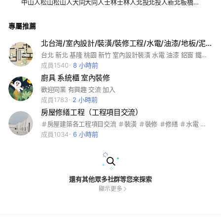
中山人松山松山人大同大同人士林士林人北投北投人新北板橋板
橋人中和中和人永和永和人土城土城人林口新莊泰山樹林三重三
重人三峽八里淡水五股新店安坑深坑汐止汐止人貢寮鶯歌蘆洲蘆
專屬推薦
洲人烏來平溪坪林瑞芳金山萬里桃園桃園市中壢內壢楊梅龜山新
竹新竹市大安區中正區信義區文山區內湖區南港區中山區松山區
大同區士林區北投區新北新北市板橋區中和區永和區土城區林口
北台灣/室內設計/裝潢/裝修工程/水電/油漆/地板/泥作/防水/磁磚/鐵門/鋁窗/輕隔間/系統櫃
新莊區泰山區三重區山峽區八里淡水五股新店安坑深坑桃園桃園
台北 新北 基隆 桃園 新竹 室內設計裝潢 水電 油漆 鋁窗 鐵門 泥作 拆除 木工 系統櫃 冷氣空調
市龜山中壢內壢楊梅新竹新竹市竹科竹北房市理財信用卡存錢門
市創業同業團購夥伴大小事資訊基隆桃園宜蘭花蓮花東台東中部
成員1540
8 小時前
台中雲林苗栗南投臺東彰化嘉義高雄台南臺南屏東墾丁金門蘭嶼
廚具 系統櫃 室內裝修
綠島馬祖
歡迎同業 有興趣 交流 加入
成員1783
2 小時前
房屋修繕工程（工程項目交流）
＃房屋建築各工程項目交流 ＃裝潢 ＃裝修 ＃修繕 ＃水電 ＃電燈 ＃燈光 ＃燈具 ＃吊扇 ＃商空 ＃居家 ＃展場 ＃百貨 ＃電力 ＃配電 ＃接電 ＃電錶 ＃油漆 ＃壁紙 ＃泥作 ＃水泥 ＃防水 ＃水泥漆 ＃木工 ＃木作 ＃系統櫃 ＃廚具 ＃廚房 ＃設計師 ＃設計圖 ＃3D ＃平面 ＃測量 ＃規劃 ＃木板 ＃實木 ＃拉門 ＃隔間 ＃輕鋼架 ＃輕隔間 ＃平釘 ＃層板 ＃冷氣 ＃空調 ＃中央 ＃家電 ＃照明 ＃變頻 ＃窗簾 ＃捲簾 ＃調光簾 ＃百葉窗 ＃百摺簾 ＃磁磚 ＃塑膠地板 ＃實木地板 ＃木地板 ＃南方松 ＃大理石 ＃拋光地磚 ＃打除 ＃衛浴 ＃流理台 ＃馬桶 ＃厠所 ＃天花板 ＃電箱 ＃監視器 ＃監視鏡頭 ＃DVR ＃門禁系統 ＃監視系統 ＃電話總機 ＃弱電系統 ＃電腦佈線 ＃網路佈線 ＃字幕機 ＃廣告招牌 ＃霓虹燈 ＃美工設計 ＃商標設計 ＃LOGO ＃型錄 ＃開店 ＃店鋪 ＃LED ＃門片 ＃木門 ＃塑鋼門 ＃鐵門 ＃白鐵 ＃鋼構 ＃鐵皮 ＃屋頂 ＃鐵厝 ＃C型鋼 ＃太陽能 ＃太陽能燈具 ＃太陽能發電系統 ＃發電系統 ＃自動控制 ＃機電盤 ＃太陽能躉售系統 ＃控制系統 ＃鐵捲門 ＃電動門 ＃採光罩 ＃落地窗 ＃門框 ＃石頭漆 ＃彩繪漆 ＃熱水器 ＃排風扇 ＃飲水機 ＃水管 ＃水錶 ＃申請
成員1034
6 小時前
還有其他眾多社群等您來探索
顯示更多