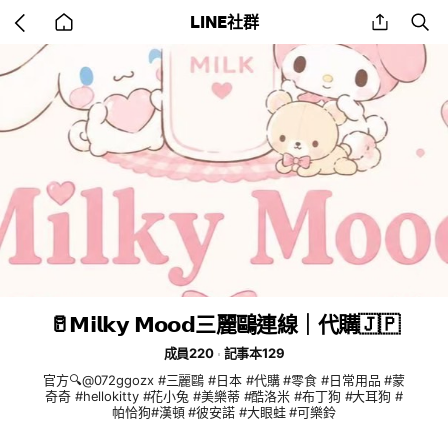
Go
share
se
LINE社群
back
to
home
🥛𝗠𝗶𝗹𝗸𝘆 𝗠𝗼𝗼𝗱三麗鷗連線｜代購🇯🇵
成員220
記事本129
官方🔍@072ggozx #三麗鷗 #日本 #代購 #零食 #日常用品 #蒙
奇奇 #hellokitty #花小兔 #美樂蒂 #酷洛米 #布丁狗 #大耳狗 #
帕恰狗#漢頓 #彼安諾 #大眼蛙 #可樂鈴