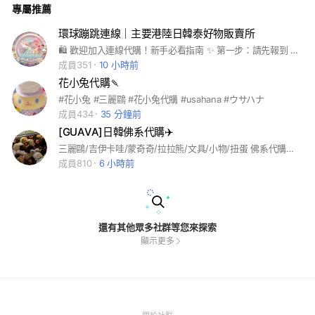
專屬推薦
環球蹦跳連線｜主要港陸日韓泰好物販賣所
🛍️ 歡迎加入連線代購！新手必看指南 ✨ 第一步：請先報到 第一次購買的朋朋，請私訊官方 LINE 「你的許願池」，讓闆娘先認識你/妳喔！ 👉 官方 LINE 傳送門： https://line.me/ti/p/nZ46zMknfc 🛒 如何購買？ * 現場連線： 以連線期間即時喊單為主。 * 自行許願： 歡迎私訊官方 LINE 許願商品，確認報價後才會採買。 * 預購登記： 請密切鎖定「記事本」公告。 💳 付款與運送 * 付款方式： 採全額匯款 * 註：下單後若尚未採買成功，不會先行收款。 * 寄送管道： 7-11 交貨便、宅配到府 * 出貨提醒： 為保持流動，若前一批貨已到且一週內無新到貨，將會直接寄出。 ⏳ 溫馨提醒（急單繞道） * 預購商品等待期較長 * 若遇小幫手或貨運延遲請多包涵，不接急單喔！ > 隨意喊單、棄單或不取貨一律直接請出群組喔！
成員351
10 小時前
花小兔代購🍡
#花小兔 #三麗鷗 #花小兔代購 #usahana #ウサハナ
成員434
35 分鐘前
[GUAVA]日韓佛系代購✈️
三麗鷗/吉伊卡哇/蒙奇奇/拉拉熊/文具/小物/扭蛋 佛系代購群 退出後無法再次加入✨💕
成員810
6 小時前
還有其他眾多社群等您來探索
顯示更多