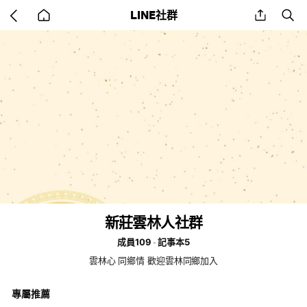
Go
share
se
LINE社群
back
to
home
新莊雲林人社群
成員109
記事本5
雲林心 同鄉情 歡迎雲林同鄉加入
專屬推薦