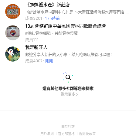
《蚌蚌蟹水產》新莊店
《蚌蚌蟹水產-福利中心》是 ～大新莊活體海鮮水產專門店 （1）活體海鮮 @螃蟹類～ 皇帝蟹、帝王蟹、鱈場蟹、花咲蟹、毛蟹、松葉蟹、香箱蟹、栗子蟹、黃金蟹、麵包蟹、沙公、沙母、紅蟳、少女蟳、大閘蟹、花蟹、三點蟹⋯等 @蝦類～ 波龍、澳龍水姑娘、七彩花龍、青龍、竹龍、大頭龍、雜龍、戰車、賴尿蝦、皮皮蝦、黑排蝦菇、牡丹蝦、泰國蝦、白蝦⋯等 @螺貝類～ 南非鮑魚、韓國鮑魚、九孔鮑魚、北寄貝、白貝、扇貝、牛奶貝、仙女貝、象拔蚌、香螺、法螺、真螺、哈哈螺、鳳螺、文蛤蜊、赤嘴蛤蜊、海瓜子、山瓜子、血蛤、淡菜、生蠔、帶殼牡蠣、蚵仔⋯等 @冰鮮類～ 日本生食海膽、生食干貝、生食生蠔、鮭魚卵、明太子、蒸魚卵、軟絲、透抽、烏賊、魷魚、章魚、牡丹蝦、葡萄甜蝦、天使紅蝦、胭脂蝦、劍蝦、草蝦、明蝦、甜蝦、黑鮪魚、喜知次、鰤魚、紅喉、黑喉、赤棕、土魠魚、海鱺、圓鱈魚、扁鱈魚、鮭魚、香魚、鯖魚、柳葉魚、什麼魚、虱目魚、鱸魚、午仔魚、肉魚⋯等 （2）各類肉品 @牛肉類～ 美國牛PR、CAB、CH 日本A5和牛 紐澳牛 紐約客、肋眼、菲力、沙朗、安格斯、翼板、板腱、無骨牛小排、帶骨牛小排、雪花牛、骰子牛、牛五花、低脂牛、卡路比、戰斧牛、牛肋條、牛腱心、牛絞肉、牛肚 @豬肉類 戰斧豬排、松板豬、梅花豬、豬五花 @羊肉類 小羔羊排、羊肩排、帶皮羊肉、羊五花、羊肉片 @雞鴨類 去骨雞腿排、櫻桃鴨胸 ⋯等等 （3）韓國食品、調味料、酒類、鍋具 泡菜、麻油、烤肉醬、辣椒醬、大醬、海苔、煎餅粉、辣椒粉、人蔘雞、辣牛肉湯、泡麵、餅乾糖果、小菜、魚板、年糕、韓國熱狗、玉米鬚茶、柚子茶、蘋果茶、咖啡、人蔘精華液、香蕉牛奶、啤酒、燒酒、瑪格利米酒、石鍋、烤肉盤⋯等 （4）各類冷凍調理食品、團購商品 ⋯等等
成員3201
1 小時前
13屆會務群組中華民國雲林同鄉聯合總會
#團結雲林鄉親、共創雲林榮耀
成員111
我是新莊人
歡迎分享大新莊的大小事，舉凡吃喝玩樂都可以喔！
成員4007
剛剛
還有其他眾多社群等您來探索
顯示更多
(Open
關於社群
in
(Open
(Open
(Open
用戶準則
官方部落格
規則及政策