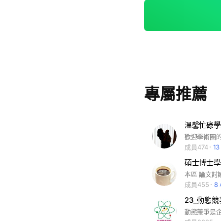
專屬推薦
溫馨忙碌學
成員474
1
成員455
8
23_動態