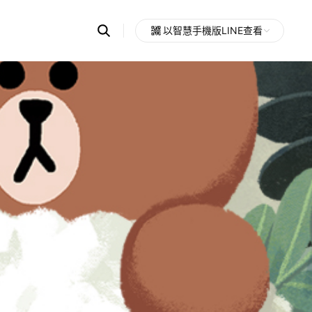
Search
以智慧手機版LINE查看
OpenChats
Open
or
search
messages
area