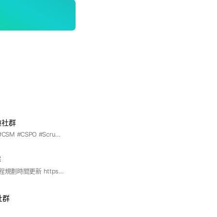
趣社群
#長宏專案 #Scrum #CSM #CSPO #ScrumAlliance #國際認證 #敏捷
群
賴炳樹老師AI工具課程規劃時間更新 https://reurl.cc/MMnZ14
社群