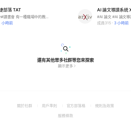
捷部落 TAT
#敏捷#Scrum#讀書會 有一種職場中的教練Scrum Master (SM)是創造商業利益與企業價值的關鍵人物，參加 Scrum Master 讀書會，讓你有深刻務實的啟發體驗，學習正確敏捷的觀念，讓你可以成功引導團隊成員自我提升生產力，視團隊產能倍增。運作：每月第三週的週三2100舉辦線上Zoom讀書會，邀請敏捷高手為您分手
6 小時前
成員315
3 小時前
還有其他眾多社群等您來探索
顯示更多
(Open
(Open
(Open
(Open
關於社群
用戶準則
官方部落格
規則及政策
in
in
in
in
(Open
服務條款
a
a
a
a
in
new
new
new
new
a
window)
window)
window)
window)