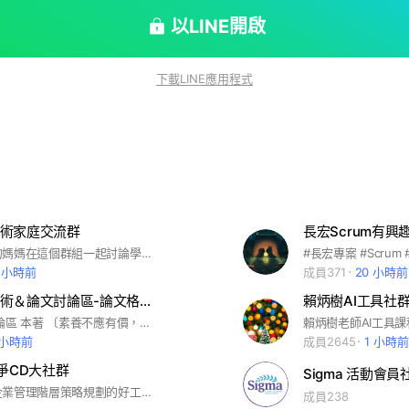
以LINE開啟
下載LINE應用程式
術家庭交流群
長宏Scrum有興
歡迎學術圈的媽媽在這個群組一起討論學術工作跟育兒的相關議題，可以交流資訊也可以互吐苦水；當然，對這個議題感興趣的學術爸爸也歡迎加入。唯一的要求是彼此尊重，保持群內氣氛和諧，希望關心學術家庭的朋友們一起交流。兼顧學術跟家庭非常辛苦，對女性來說尤其是，希望這個空間可以給學術媽媽們帶來一些正面的力量。 #學術媽媽 #學術家庭 #育兒
3 小時前
成員371
20 小時前
碩士博士學術＆論文討論區-論文格式/素養/APA/撰寫/研究/編輯...etc.(無廣告.無酬）
賴炳樹AI工具社
本區 論文討論區 本著 〔素養不應有價，想學就可以有更多的資源的理念〕，開創這個論文討論的社群，希望成員可以彼此尊重、不針對個人，純粹分享及討論 論文撰寫、問卷、格式、APA、提升論文素養 #拒廣告 #拒推銷 1.若提供的建議恐有爭議，就註明（具爭議）；不是那麼肯定自己的回覆就註明（unsure）,原則上還是以有把握且肯定的資訊給予答覆。 2.本區為好人有好報的互惠區，請尋求解答時，不忘有機會也輸出給予自己知識素養給大家。 3.詢問前請先自行google相關的答案，真的搞不定或是很困惑再上來詢問，請注重網路禮節。 4.問卷可投放上來，但禁止一天多篇（為保版面整潔度，請7天一次），另有其他的line社群是專門放問卷的，這邊只是順便可放，主要還是以討論論文撰寫或討論論文格式素養為主。 5.嚴禁推銷論文協助廣告，發現違者直接檢舉踢出。 6.請自行設定靜音，本區為24小時討論區。 7.順利畢業可自行退出或是留下來做公益，好人好報，您的公益可讓臺灣研究學術生態更精實提升。 8.一起提升研究生素養素質，大家順利畢業，一起做出品質高的學術論文。
 小時前
成員2645
1 小時前
競爭CD大社群
Sigma 活動會員
動態競爭是企業管理階層策略規劃的好工具，也是建構企業核心能力的利器。於30年前由陳明哲老師所創建，30年後由Roger老師來發揚光大。了解策略規劃及動態競爭理論, 應用於企業管理實戰。運作: 每月第三週的週四2100舉辦線上讀書會。
成員238