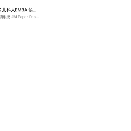
AI 論文導讀系統 X 北科大EMBA 侯凱文
#AI 論文 #AI 論文導讀系統 #AI Paper Reading System