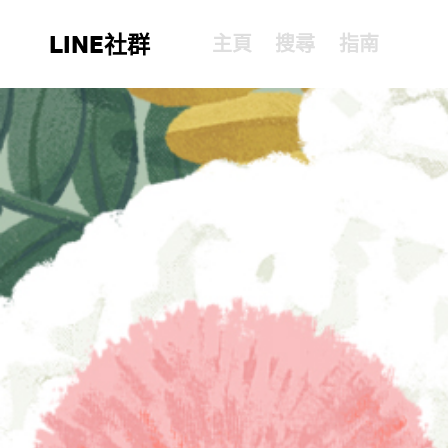
LINE社群
主頁
搜尋
指南