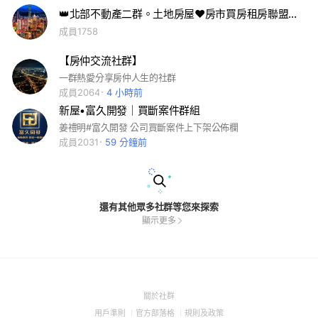
👑北部不動產二群。土地房屋❤房市買房租房聯盟合建都更危老預售屋台北新北新竹桃園宜蘭上班族面試職場求職
成員1758
【房仲交流社群】
一群熱愛分享房仲人生的社群
成員2064
4 小時前
新屋•富久開發｜買斷案件群組
姜禮明#富久開發 公司買斷案件上下架公佈欄
成員2031
59 分鐘前
還有其他眾多社群等您來探索
顯示更多
(Open
關於社群
in
(Open
(Open
(Open
用戶準則
官方部落格
規則及政策