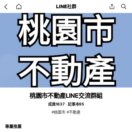
Go
share
se
LINE社群
back
to
home
桃園市不動產LINE交流群組
成員1837
記事本95
#桃園市 #不動產
專屬推薦