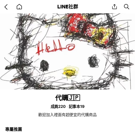
Go
share
se
LINE社群
back
to
home
代購🇯🇵
成員220
記事本19
歡迎加入裡面有超便宜的代購商品
專屬推薦