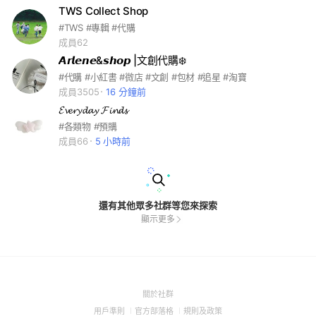
TWS Collect Shop
#TWS #專輯 #代購
成員62
𝘼𝙧𝙡𝙚𝙣𝙚&𝙨𝙝𝙤𝙥 |文創代購❄️
#代購 #小紅書 #微店 #文創 #包材 #追星 #淘寶
成員3505
16 分鐘前
𝓔𝓿𝓮𝓻𝔂𝓭𝓪𝔂 𝓕𝓲𝓷𝓭𝓼
#各類物 #預購
成員66
5 小時前
還有其他眾多社群等您來探索
顯示更多
(Open
關於社群
in
(Open
(Open
(Open
用戶準則
官方部落格
規則及政策