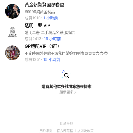
黃金賴賢賢國際聯盟
#9999純黃金精品
成員1910
1 小時前
透明二奢 VIP
透明二奢 二手精品名錶服務店
成員2413
16 小時前
GP絕配VIP（1群）
不定時國外連線✈️讓我們帶妳們到處買買買😎😎😎
成員1251
15 小時前
還有其他眾多社群等您來探索
顯示更多
(Open
關於社群
in
(Open
(Open
(Open
用戶準則
官方部落格
規則及政策