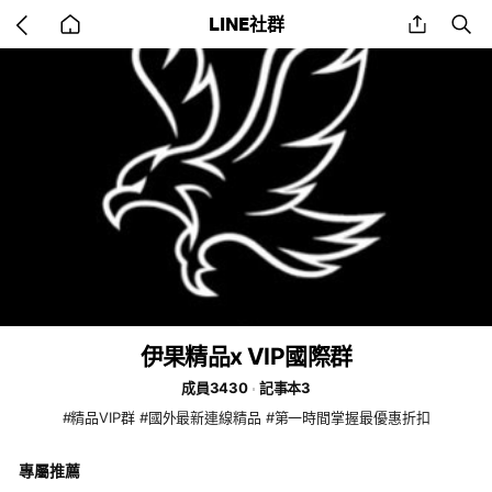
Go
share
se
LINE社群
back
to
home
伊果精品x VIP國際群
成員3430
記事本3
#精品VIP群 #國外最新連線精品 #第一時間掌握最優惠折扣
專屬推薦