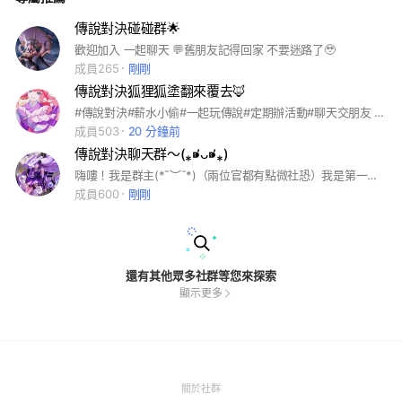
傳說對決碰碰群🌟
歡迎加入 一起聊天 💬舊朋友記得回家 不要迷路了🥹
成員265
剛剛
傳說對決狐狸狐塗翻來覆去🦊
#傳說對決#薪水小偷#一起玩傳說#定期辦活動#聊天交朋友 #生活大小事
成員503
20 分鐘前
傳說對決聊天群～(⁎⁍̴̛ᴗ⁍̴̛⁎)
嗨嘍！我是群主(*¯︶¯*)（兩位官都有點微社恐）我是第一次創群，有什麼建議可以說出來讓我們改進。 這裡什麼都能聊喔～！本群希望群裡的各位都是開心的！有什麼傷心事也可以説呦～ 大家可以安慰安慰你！這裡可以聊任何東西（遊戲、動漫、小說…之類的）在這裡不要聊🔞喔～#遊戲 #傳說對決 #聊天 #和平 ⚠️進群請先看群規⚠️
成員600
剛剛
還有其他眾多社群等您來探索
顯示更多
(Open
關於社群