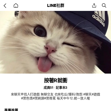
Go
share
se
LINE社群
back
to
home
按著R就衝
成員51
記事本3
來聊天💬找人打遊戲 無聊交友 也來吃瓜/爆料/抱怨 #聊天#遊戲
#🈲色情#🈲刷屏#🈲辱罵 每天中午12.統一放人喔
專屬推薦