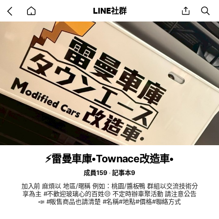
Go
share
se
LINE社群
back
to
home
⚡️雷曼車庫•Townace改造車•
成員159
記事本9
加入前 麻煩以 地區/暱稱 例如：桃園/醬板鴨 群組以交流技術分
享為主 #不歡迎玻璃心的百姓😒 不定時辦車聚活動 請注意公告
📣 #販售商品也請清楚 #名稱#地點#價格#聯絡方式