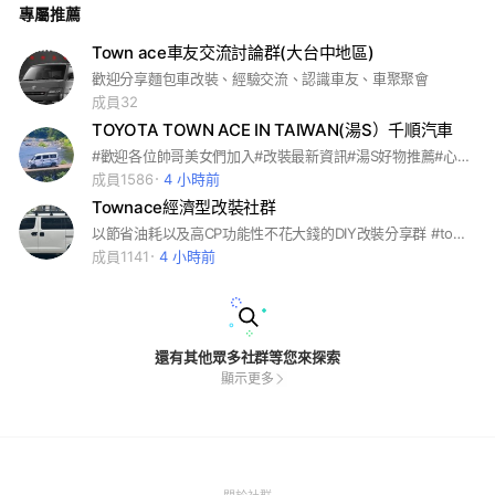
專屬推薦
Town ace車友交流討論群(大台中地區)
歡迎分享麵包車改裝、經驗交流、認識車友、車聚聚會
成員32
TOYOTA TOWN ACE IN TAIWAN(湯S）千順汽車
#歡迎各位帥哥美女們加入#改裝最新資訊#湯S好物推薦#心得分享
成員1586
4 小時前
Townace經濟型改裝社群
以節省油耗以及高CP功能性不花大錢的DIY改裝分享群 #townace #townace床椅 #townace改裝 #townace動力 #townaceDiy
成員1141
4 小時前
還有其他眾多社群等您來探索
顯示更多