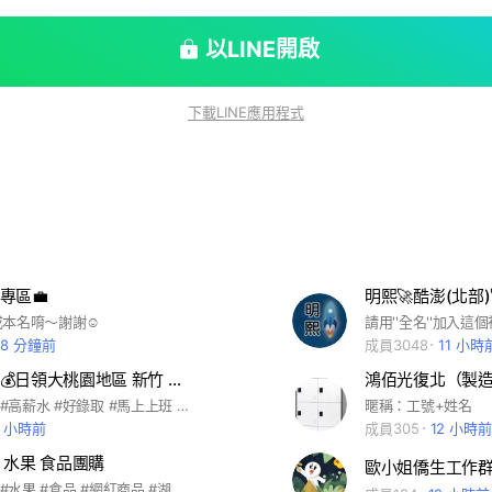
以LINE開啟
下載LINE應用程式
專區💼
本名唷～謝謝☺️
28 分鐘前
成員3048
11 小時
🚩天天領薪💰日領大桃園地區 新竹 新北 工作資訊 找工作❤️💛
鴻佰光復北（製
#日領 #工作 #高薪水 #好錄取 #馬上上班 #桃園 #中壢 #新北
暱稱：工號+姓名
4 小時前
成員305
12 小時前
 水果 食品團購
#烘培 #蛋糕 #水果 #食品 #網紅商品 #湖口 #新竹 #蛋黃酥 #芋頭酥 #鳳梨酥 #鳳凰酥 #堅果塔 #檸檬蛋糕 #乳酪蛋糕 #巧克力蛋糕 #烘培 #生鮮 #海鮮