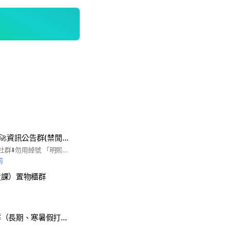
明熙🚀酷澎(北部)🚀資訊公告群(禁閒聊)
請用''全名''加入這個社群⬇️勿用綽號 「明熙🚀酷彭🚀資訊公告群」！ (第一次有到班才會被審核進去) 此群僅供人員查看名單及工作相關資訊 **請勿在群組閒聊**
前
造課）置物櫃群
歐小姐僑生工作群（長期、寒暑假打工）