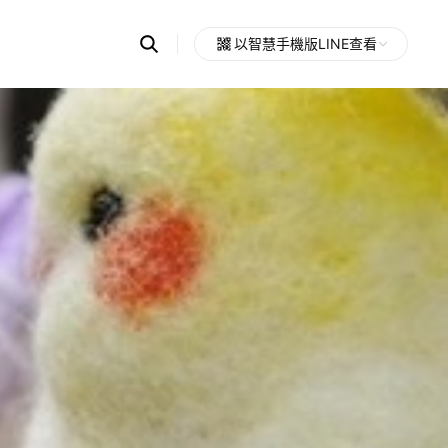
Search
以智慧手機版LINE查看
OpenChats
Open
or
search
messages
area