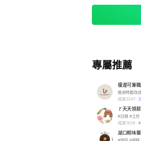
專屬推薦
優渥可兼職
進來時都改成
成員3247
成員1626
湖口輕味蕾