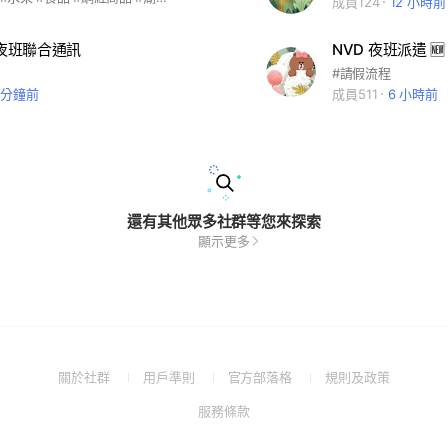
成員124
12 小時前
w夜班聯合通訊
NVD 夜班派遣 🆕
#請假流程
2 分鐘前
成員511
6 小時前
還有其他眾多社群等您來探索
顯示更多
(Open
(Open
(Open
(Open
關於社群
用戶準則
官方部落格
規則及政策
in
in
in
in
(Open
服務條款
a
a
a
a
in
new
new
new
new