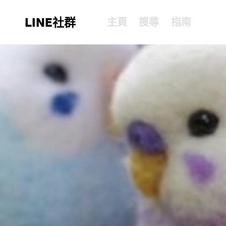
LINE社群
主頁
搜尋
指南