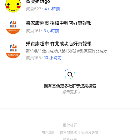
微笑姐姐go
成員527
4 小時前
樂家康超市 楊梅中興店好康報報
成員161
3 小時前
樂家康超市 竹北成功店好康報報
新竹縣竹北市成功八路158號 #樂家康竹北成功
成員165
10 小時前
還有其他眾多社群等您來探索
顯示更多
(Open
關於社群
in
(Open
(Open
(Open
用戶準則
官方部落格
規則及政策
a
in
in
in