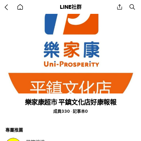
Go
share
se
LINE社群
back
to
home
樂家康超市 平鎮文化店好康報報
成員330
記事本0
專屬推薦