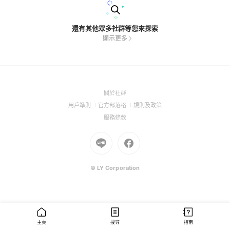
還有其他眾多社群等您來探索
顯示更多
(Open
關於社群
in
(Open
(Open
(Open
用戶準則
官方部落格
規則及政策
a
in
in
in
(Open
服務條款
new
a
a
a
in
window)
new
Go
new
Go
new
a
window)
to
window)
to
window)
new
Line
Facebook
window)
(Open
(Open
© LY Corporation
in
in
a
a
new
new
window)
window)
主頁
搜尋
指南