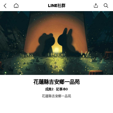
Go
share
se
LINE社群
back
to
home
花蓮縣吉安鄉一品苑
成員2
記事本0
花蓮縣吉安鄉一品苑