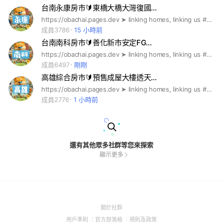
台南永康房市🔰東橋大橋大灣復國…
https://obachai.pages.dev ➤ linking homes, linking us #歐巴柴 #新青安 #央行第七波 #限貸令 #信用管制 #虛坪改革 #實坪制 #台積宅 #都更 #實價登錄 #房地合一 #囤房稅 #台南預售屋 #台南新成屋 #台南中古屋 #台南二手屋 #南科購屋 #台南買房 #台南租房 #台南首購 #台南換屋 #台南大樓 #台南透天 #台南重劃區 #台南巨蛋 #南科效應 #永康買房 #南科生活圈 #台南蛋黃區 #南科廠區 #南台南副都心 #新都心段 #寶佳 #佳泰 #佳展 #佳鋐 #佳晟 #佳昕 #佳峻 #佳瓚 #和紘 #櫻花 #大華 #勝美 #和通 #山豐 #興富發 #京城 #麗寶 #春福 #遠雄 #豐邑 #國泰 #華友聯 #清景麟 #勝美 #富立 #僑昱 #上曜 #永龍 #宇城 #宗大 #白京 #達麗 #三發 #桂田 #恆鵬 #聯上 #泰嘉 #泰廣 #新太盟 #允將 #太子 #龍騰 #台邦 #惠宇 #宏普 #海悅 #福第英華置業 #聯碩 #漢華 #新高創 #上揚 #龍閣 #龍悅 #寶萊屋
成員3786
15 小時前
台南南科房市🔰善化新市安定FG…
https://obachai.pages.dev ➤ linking homes, linking us #歐巴柴 #新青安 #央行第七波 #限貸令 #信用管制 #虛坪改革 #實坪制 #台積宅 #都更 #實價登錄 #房地合一 #囤房稅 #台南預售屋 #台南新成屋 #台南中古屋 #台南二手屋 #南科購屋 #台南買房 #台南租房 #台南首購 #台南換屋 #台南大樓 #台南透天 #台南重劃區 #台南巨蛋 #南科效應 #永康買房 #南科生活圈 #台南蛋黃區 #南科廠區 #南台南副都心 #新都心段 #寶佳 #佳泰 #佳展 #佳鋐 #佳晟 #佳昕 #佳峻 #佳瓚 #和紘 #櫻花 #大華 #勝美 #和通 #山豐 #興富發 #京城 #麗寶 #春福 #遠雄 #豐邑 #國泰 #華友聯 #清景麟 #勝美 #富立 #僑昱 #上曜 #永龍 #宇城 #宗大 #白京 #達麗 #三發 #桂田 #恆鵬 #聯上 #泰嘉 #泰廣 #新太盟 #允將 #太子 #龍騰 #台邦 #惠宇 #宏普 #海悅 #福第英華置業 #聯碩 #漢華 #新高創 #上揚 #龍閣 #龍悅 #寶萊屋
成員6497
剛剛
高雄綜合房市🔰預售成屋大樓透天…
https://obachai.pages.dev ➤ linking homes, linking us #歐巴柴 #新青安 #央行第七波 #限貸令 #信用管制 #虛坪改革 #實坪制 #台積宅 #都更 #實價登錄 #房地合一 #囤房稅 #高雄預售屋 #高雄新成屋 #高雄中古屋 #高雄二手屋 #南科購屋 #高雄買房 #高雄租房 #高雄首購 #高雄換屋 #高雄大樓 #高雄透天 #高雄重劃區 #高雄巨蛋 #南科效應 #台積買房 #高科技S路廊 #高雄蛋黃區 #南科高雄廠區 #高雄輕軌 #高流中心 #高軟園區 #鳳山買房 #新台17線 #捷運岡山路竹延伸線 #橋頭新市鎮 #高大特區 #富邦凹子底BOT #岡山白埔產業園區 #聖森路產業園區 #城揚 #京城 #寶佳 #櫻花 #瑞築 #和築 #和紘 #佳鋐 #佳泰 #佳瑞 #誠佳 #合雄 #鼎佳 #興富發 #泰郡 #國城 #遠雄 #華友聯 #達麗 #聯上 #欣巴巴 #永信 #隆大 #國揚 #清景麟 #三發 #名發 #仁發 #三地 #豐邑 #麗寶 #華雄 #福誠 #百立 #海悅 #甲山林 #新聯陽 #創意家 #聯碩 #璞園 #新理想 #萬群 #信義 #上揚 #博誠 #龍悅 #江廈 #泰嘉 #寬境 #鼎席 #百達 #禮源 #時尚京城 #興連城 #福懋
成員2776
1 小時前
還有其他眾多社群等您來探索
顯示更多
(Open
關於社群
in
(Open
(Open
(Open
用戶準則
官方部落格
規則及政策