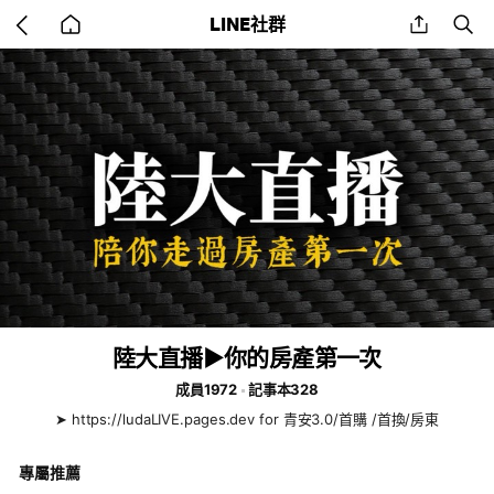
Go
share
se
LINE社群
back
to
home
陸大直播▶️你的房產第一次
成員1972
記事本328
➤ https://ludaLIVE.pages.dev for 青安3.0/首購 /首換/房東
專屬推薦