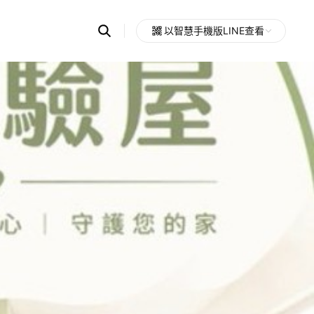
Search
以智慧手機版LINE查看
OpenChats
Open
or
search
messages
area