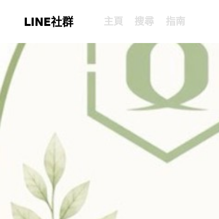
LINE社群
主頁
搜尋
指南