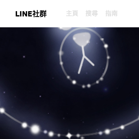
LINE社群
主頁
搜尋
指南