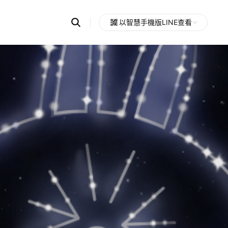
Search
以智慧手機版LINE查看
OpenChats
Open
or
search
messages
area