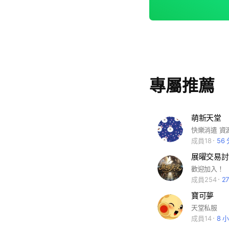
專屬推薦
萌新天堂
成員18
56
展曜交易討
歡迎加入！
成員254
2
寶可夢
天堂私服
成員14
8 