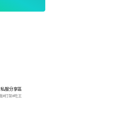
堂私服分享區
戰#打架#吃王