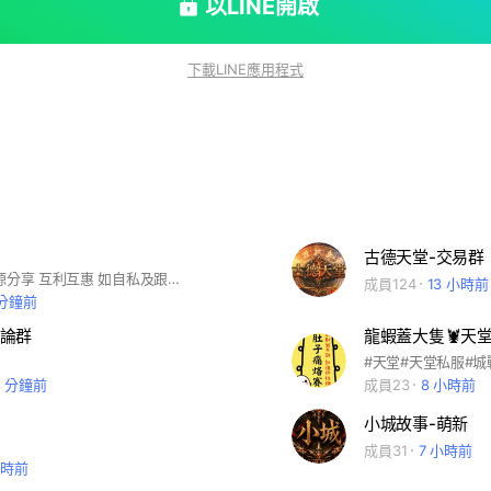
以LINE開啟
下載LINE應用程式
古德天堂-交易群
快樂消遣 資源分享 互利互惠 如自私及跟課長相比，請台幣解決，影響團隊運作，請自行離開不合適。
成員124
13 小時前
 分鐘前
論群
龍蝦蓋大隻🦞天
#天堂#天堂私服#城
7 分鐘前
成員23
8 小時前
小城故事-萌新
成員31
7 小時前
小時前