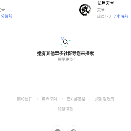
武月天堂
天堂
天堂
5 分鐘前
成員173
7 小時前
還有其他眾多社群等您來探索
顯示更多
(Open
(Open
(Open
(Open
關於社群
用戶準則
官方部落格
規則及政策
in
in
in
in
(Open
服務條款
a
a
a
a
in
new
new
new
new
a
window)
window)
window)
window)
new
Go
Go