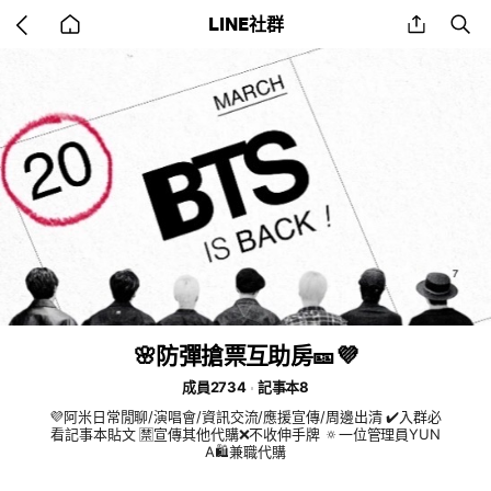
Go
share
se
LINE社群
back
to
home
🌸防彈搶票互助房🎫💜
成員2734
記事本8
💜阿米日常閒聊/演唱會/資訊交流/應援宣傳/周邊出清 ✔️入群必
看記事本貼文 🈲宣傳其他代購❌不收伸手牌 🔅一位管理員YUN
A🛍️兼職代購