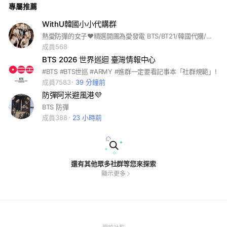
專屬推薦
WithU韓國小小代購群
熱愛防彈的女子♥︎精選開團為愛發電 BTS/BT21/韓國代購/日本代購 代收代辦會員/韓星同款 ☺︎入群先看記事本🩶退出後無法再進入
成員568
BTS 2026 世界巡迴 臺灣情報中心
#BTS #BTS世巡 #ARMY #進群一定要看記事本「社群規範」!
成員7583
39 分鐘前
防彈阿米避風港💜
BTS 防彈
成員388
23 小時前
還有其他眾多社群等您來探索
顯示更多