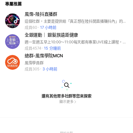
專屬推薦
風霈-陸抖直播群
這個社群，主要是提供給「真正想在陸抖開直播賺抖內」的朋友交流與學習。 我們希望聚集的是： ✔ 想學習直播的人 ✔ 願意持續精進的人 ✔ 對娛播有熱情的人 ✔ 願意認真開播、經營自己的人 本社群目前免費開通，不收取任何費用。 但請注意： ❌ 不適合只是看看、問問、三分鐘熱度的人 ❌ 不適合只想伸手拿結果、不願行動的人 因為直播這條路，比的從來不是天份，而是「誰願意持續學、持續播、持續成長」。 未來社群內會不定期分享： 🔹 陸抖直播資訊 🔹 開播觀念與方向 🔹 直播經驗交流 🔹 新手避坑提醒 🔹 直播成長技巧 如果你也想透過直播提升收入、想挑戰賺人民幣、想為自己多開啟一條新的機會，歡迎加入我們，一起成長。🔥
成員60
17 小時前
全銀運動｜ 銀髮族遠距健康
週一至週五早上10:00～11:00每天都有專業LIVE線上課程，大家一起健康促進。 ✨記事本有所有課程資訊✨ 歡迎一起加入👏 #防疫 #遠距 #健康 #銀髮 #長照 #運動 #衛教 #居隔好夥伴 #樂活 #退休 #熟齡 #諮詢 #健康促進 #預防 #延緩 #增健康 #課程 #免費
成員4574
15 分鐘前
總群-風霈學院MCN
風霈學員群
成員305
3 小時前
還有其他眾多社群等您來探索
顯示更多