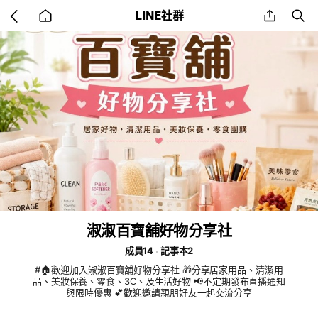
Go
share
se
LINE社群
back
to
home
淑淑百寶舖好物分享社
成員14
記事本2
#🏠歡迎加入淑淑百寶舖好物分享社 🎁分享居家用品、清潔用
品、美妝保養、零食、3C、及生活好物 📢不定期發布直播通知
與限時優惠 💕歡迎邀請親朋好友一起交流分享